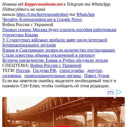
Новини від
Корреспондент.net
в Telegram та WhatsApp.
Підписуйтесь на наші
канали
https://t.me/korrespondentnet
та
WhatsApp
Читайте Korrespondent.net в Google News
Война России с Украиной
Провал сезона: Москва будет платить пособия работникам
турсектора Крыма
У Сухопутних військах зробили заяву щодо інтеграції
Інтернаціональних легіонів
Взрыв в Сыктывкаре: возросло количество пострадавших
Стали известны объемы отключений в пятницу
Встреча президентов: Ермак и Рубио обсудили детали
СПЕЦТЕМА:
Война России с Украиной
ТЕГИ:
Россия
,
Госдума РФ
,
спецслужбы
,
депутат
,
силовики
,
правоохранительные органы
,
Павел Дуров
Если вы заметили ошибку, выделите необходимый текст и
нажмите Ctrl+Enter, чтобы сообщить об этом редакции.