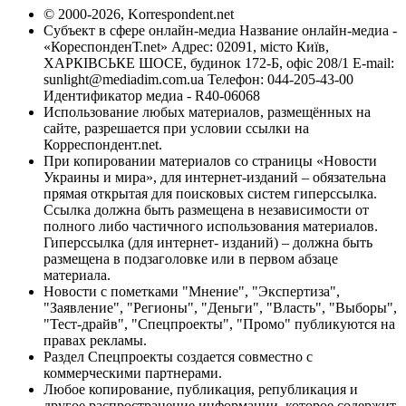
© 2000-2026, Korrespondent.net
Субъект в сфере онлайн-медиа Название онлайн-медиа -
«КореспонденТ.net» Адрес: 02091, місто Київ,
ХАРКІВСЬКЕ ШОСЕ, будинок 172-Б, офіс 208/1 E-mail:
sunlight@mediadim.com.ua
Телефон: 044-205-43-00
Идентификатор медиа - R40-06068
Использование любых материалов, размещённых на
сайте, разрешается при условии ссылки на
Корреспондент.net.
При копировании материалов со страницы «Новости
Украины и мира», для интернет-изданий – обязательна
прямая открытая для поисковых систем гиперссылка.
Ссылка должна быть размещена в независимости от
полного либо частичного использования материалов.
Гиперссылка (для интернет- изданий) – должна быть
размещена в подзаголовке или в первом абзаце
материала.
Новости с пометками "Мнение", "Экспертиза",
"Заявление", "Регионы", "Деньги", "Власть", "Выборы",
"Тест-драйв", "Спецпроекты", "Промо" публикуются на
правах рекламы.
Раздел Спецпроекты создается совместно с
коммерческими партнерами.
Любое копирование, публикация, републикация и
другое распространение информации, которое содержит