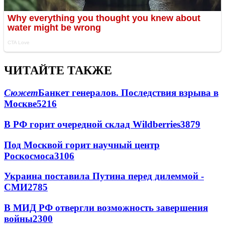
ЧИТАЙТЕ ТАКЖЕ
Сюжет
Банкет генералов. Последствия взрыва в
Москве
5216
В РФ горит очередной склад Wildberries
3879
Под Москвой горит научный центр
Роскосмоса
3106
Украина поставила Путина перед дилеммой -
СМИ
2785
В МИД РФ отвергли возможность завершения
войны
2300