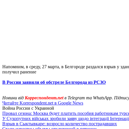
Напомним, в среду, 27 марта, в Белгороде раздался взрыв у з
получил ранение
В России заявили об обстреле Белгорода из РСЗО
Новини від
Корреспондент.net
в Telegram та WhatsApp. Підпис
Читайте Korrespondent.net в Google News
Война России с Украиной
Провал сезона: Москва будет платить пособия работникам тур
У Сухопутних військах зробили заяву щодо інтеграції Інтернац
Взрыв в Сыктывкаре: возросло количество пострадавших
Стали известны объемы отключений в пятницу