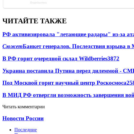
ЧИТАЙТЕ ТАКЖЕ
РФ активизировала "летающие радары" из-за а
Сюжет
Банкет генералов. Последствия взрыва в 
В РФ горит очередной склад Wildberries
3872
Украина поставила Путина перед дилеммой - СМ
Под Москвой горит научный центр Роскосмоса
25
В МИД РФ отвергли возможность завершения во
Читать комментарии
Новости России
Последние