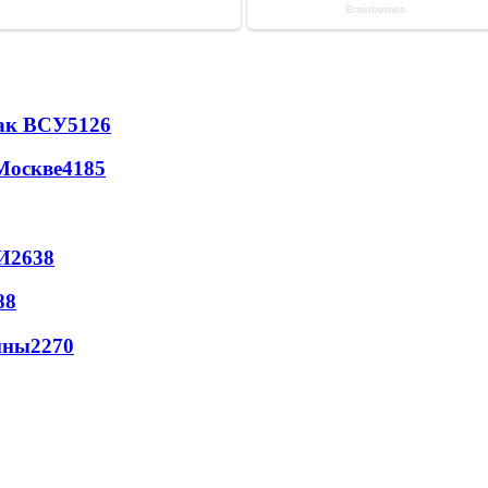
так ВСУ
5126
Москве
4185
И
2638
88
йны
2270