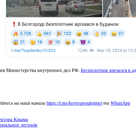
дания Министерства внутренних дел РФ.
Беспилотник врезался в а
уйтесь на наші канали
https://t.me/korrespondentnet
та
WhatsApp
сектора Крыма
іональних легіонів