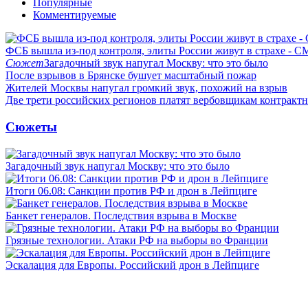
Популярные
Комментируемые
ФСБ вышла из-под контроля, элиты России живут в страхе - 
Сюжет
Загадочный звук напугал Москву: что это было
После взрывов в Брянске бушует масштабный пожар
Жителей Москвы напугал громкий звук, похожий на взрыв
Две трети российских регионов платят вербовщикам контракт
Сюжеты
Загадочный звук напугал Москву: что это было
Итоги 06.08: Санкции против РФ и дрон в Лейпциге
Банкет генералов. Последствия взрыва в Москве
Грязные технологии. Атаки РФ на выборы во Франции
Эскалация для Европы. Российский дрон в Лейпциге