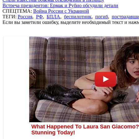
Встреча президентов: Ермак и Рубио обсудили детали
СПЕЦТЕМА:
Война России с Украиной
ТЕГИ:
Россия
,
РФ
,
БПЛА
,
беспилотник
,
погиб
,
пострадавш
Если вы заметили ошибку, выделите необходимый текст и нажми