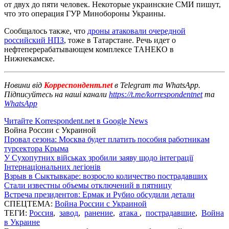
от двух до пяти человек. Некоторые украинские СМИ пишут,
что это операция ГУР Минобороны Украины.
Сообщалось также, что
дроны атаковали очередной
российский НПЗ
, тоже в Татарстане. Речь идет о
нефтеперерабатывающем комплексе ТАНЕКО в
Нижнекамске.
Новини від
Корреспондент.net
в Telegram та WhatsApp.
Підписуйтесь на наші канали
https://t.me/korrespondentnet
та
WhatsApp
Читайте Korrespondent.net в Google News
Война России с Украиной
Провал сезона: Москва будет платить пособия работникам
турсектора Крыма
У Сухопутних військах зробили заяву щодо інтеграції
Інтернаціональних легіонів
Взрыв в Сыктывкаре: возросло количество пострадавших
Стали известны объемы отключений в пятницу
Встреча президентов: Ермак и Рубио обсудили детали
СПЕЦТЕМА:
Война России с Украиной
ТЕГИ:
Россия
,
завод
,
ранение
,
атака
,
пострадавшие
,
Война
в Украине