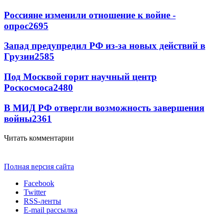
Россияне изменили отношение к войне -
опрос
2695
Запад предупредил РФ из-за новых действий в
Грузии
2585
Под Москвой горит научный центр
Роскосмоса
2480
В МИД РФ отвергли возможность завершения
войны
2361
Читать комментарии
Полная версия сайта
Facebook
Twitter
RSS-ленты
E-mail рассылка