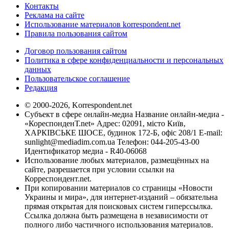
Контакты
Реклама на сайте
Использование материалов korrespondent.net
Правила пользования сайтом
Договор пользования сайтом
Политика в сфере конфиденциальности и персональных
данных
Пользовательское соглашение
Редакция
© 2000-2026, Korrespondent.net
Субъект в сфере онлайн-медиа Название онлайн-медиа -
«КореспонденТ.net» Адрес: 02091, місто Київ,
ХАРКІВСЬКЕ ШОСЕ, будинок 172-Б, офіс 208/1 E-mail:
sunlight@mediadim.com.ua
Телефон: 044-205-43-00
Идентификатор медиа - R40-06068
Использование любых материалов, размещённых на
сайте, разрешается при условии ссылки на
Корреспондент.net.
При копировании материалов со страницы «Новости
Украины и мира», для интернет-изданий – обязательна
прямая открытая для поисковых систем гиперссылка.
Ссылка должна быть размещена в независимости от
полного либо частичного использования материалов.