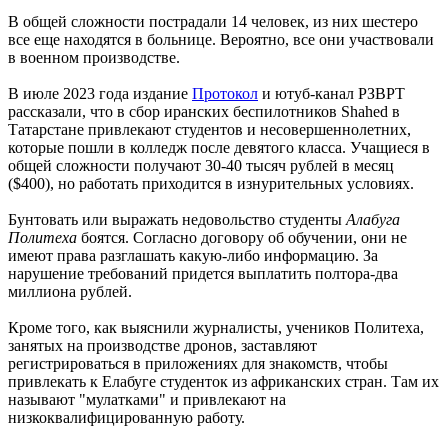
В общей сложности пострадали 14 человек, из них шестеро
все еще находятся в больнице. Вероятно, все они участвовали
в военном производстве.
В июле 2023 года издание
Протокол
и ютуб-канал РЗВРТ
рассказали, что в сбор иранских беспилотников Shahed в
Татарстане привлекают студентов и несовершеннолетних,
которые пошли в колледж после девятого класса. Учащиеся в
общей сложности получают 30-40 тысяч рублей в месяц
($400), но работать приходится в изнурительных условиях.
Бунтовать или выражать недовольство студенты
Алабуга
Политеха
боятся. Согласно договору об обучении, они не
имеют права разглашать какую-либо информацию. За
нарушение требований придется выплатить полтора-два
миллиона рублей.
Кроме того, как выяснили журналисты, учеников Политеха,
занятых на производстве дронов, заставляют
регистрироваться в приложениях для знакомств, чтобы
привлекать к Елабуге студенток из африканских стран. Там их
называют "мулатками" и привлекают на
низкоквалифицированную работу.