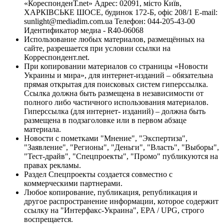
«КореспонденТ.net» Адрес: 02091, місто Київ,
ХАРКІВСЬКЕ ШОСЕ, будинок 172-Б, офіс 208/1 E-mail:
sunlight@mediadim.com.ua
Телефон: 044-205-43-00
Идентификатор медиа - R40-06068
Использование любых материалов, размещённых на
сайте, разрешается при условии ссылки на
Корреспондент.net.
При копировании материалов со страницы «Новости
Украины и мира», для интернет-изданий – обязательна
прямая открытая для поисковых систем гиперссылка.
Ссылка должна быть размещена в независимости от
полного либо частичного использования материалов.
Гиперссылка (для интернет- изданий) – должна быть
размещена в подзаголовке или в первом абзаце
материала.
Новости с пометками "Мнение", "Экспертиза",
"Заявление", "Регионы", "Деньги", "Власть", "Выборы",
"Тест-драйв", "Спецпроекты", "Промо" публикуются на
правах рекламы.
Раздел Спецпроекты создается совместно с
коммерческими партнерами.
Любое копирование, публикация, републикация и
другое распространение информации, которое содержит
ссылку на "Интерфакс-Украина", EPA / UPG, строго
воспрещается.