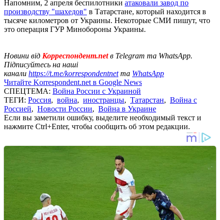
Напомним, 2 апреля беспилотники
атаковали завод по
производству "шахедов"
в Татарстане, который находится в
тысяче километров от Украины. Некоторые СМИ пишут, что
это операция ГУР Минобороны Украины.
Новини від
Корреспондент.net
в Telegram та WhatsApp.
Підписуйтесь на наші
канали
https://t.me/korrespondentnet
та
WhatsApp
Читайте Korrespondent.net в Google News
СПЕЦТЕМА:
Война России с Украиной
ТЕГИ:
Россия
,
война
,
иностранцы
,
Татарстан
,
Война с
Россией
,
Новости России
,
Война в Украине
Если вы заметили ошибку, выделите необходимый текст и
нажмите Ctrl+Enter, чтобы сообщить об этом редакции.