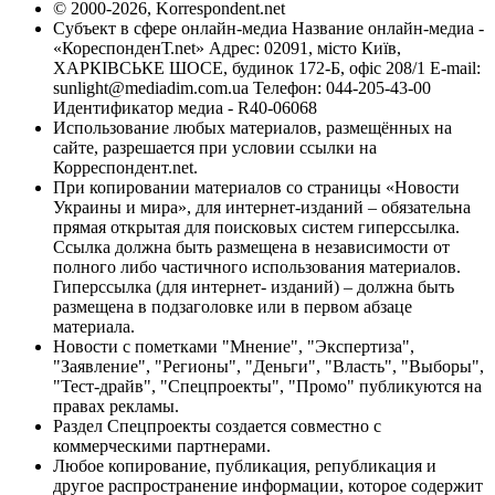
© 2000-2026, Korrespondent.net
Субъект в сфере онлайн-медиа Название онлайн-медиа -
«КореспонденТ.net» Адрес: 02091, місто Київ,
ХАРКІВСЬКЕ ШОСЕ, будинок 172-Б, офіс 208/1 E-mail:
sunlight@mediadim.com.ua
Телефон: 044-205-43-00
Идентификатор медиа - R40-06068
Использование любых материалов, размещённых на
сайте, разрешается при условии ссылки на
Корреспондент.net.
При копировании материалов со страницы «Новости
Украины и мира», для интернет-изданий – обязательна
прямая открытая для поисковых систем гиперссылка.
Ссылка должна быть размещена в независимости от
полного либо частичного использования материалов.
Гиперссылка (для интернет- изданий) – должна быть
размещена в подзаголовке или в первом абзаце
материала.
Новости с пометками "Мнение", "Экспертиза",
"Заявление", "Регионы", "Деньги", "Власть", "Выборы",
"Тест-драйв", "Спецпроекты", "Промо" публикуются на
правах рекламы.
Раздел Спецпроекты создается совместно с
коммерческими партнерами.
Любое копирование, публикация, републикация и
другое распространение информации, которое содержит