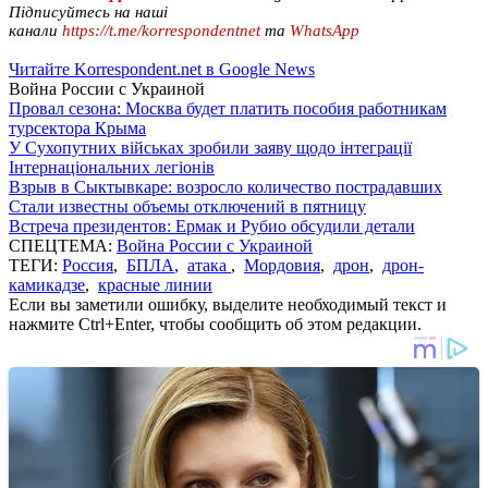
Підписуйтесь на наші
канали
https://t.me/korrespondentnet
та
WhatsApp
Читайте Korrespondent.net в Google News
Война России с Украиной
Провал сезона: Москва будет платить пособия работникам
турсектора Крыма
У Сухопутних військах зробили заяву щодо інтеграції
Інтернаціональних легіонів
Взрыв в Сыктывкаре: возросло количество пострадавших
Стали известны объемы отключений в пятницу
Встреча президентов: Ермак и Рубио обсудили детали
СПЕЦТЕМА:
Война России с Украиной
ТЕГИ:
Россия
,
БПЛА
,
атака
,
Мордовия
,
дрон
,
дрон-
камикадзе
,
красные линии
Если вы заметили ошибку, выделите необходимый текст и
нажмите Ctrl+Enter, чтобы сообщить об этом редакции.