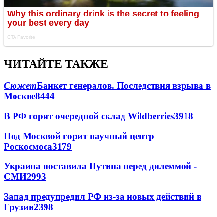
ЧИТАЙТЕ ТАКЖЕ
Сюжет
Банкет генералов. Последствия взрыва в
Москве
8444
В РФ горит очередной склад Wildberries
3918
Под Москвой горит научный центр
Роскосмоса
3179
Украина поставила Путина перед дилеммой -
СМИ
2993
Запад предупредил РФ из-за новых действий в
Грузии
2398