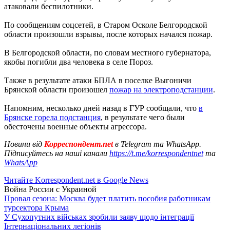
атаковали беспилотники.
По сообщениям соцсетей, в Старом Осколе Белгородской
области произошли взрывы, после которых начался пожар.
В Белгородской области, по словам местного губернатора,
якобы погибли два человека в селе Пороз.
Также в результате атаки БПЛА в поселке Выгоничи
Брянской области произошел
пожар на электроподстанции
.
Напомним, несколько дней назад в ГУР сообщали, что
в
Брянске горела подстанция
, в результате чего были
обесточены военные объекты агрессора.
Новини від
Корреспондент.net
в Telegram та WhatsApp.
Підписуйтесь на наші канали
https://t.me/korrespondentnet
та
WhatsApp
Читайте Korrespondent.net в Google News
Война России с Украиной
Провал сезона: Москва будет платить пособия работникам
турсектора Крыма
У Сухопутних військах зробили заяву щодо інтеграції
Інтернаціональних легіонів