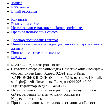
Twitter
RSS-ленты
E-mail рассылка
Контакты
Реклама на сайте
Использование материалов korrespondent.net
Правила пользования сайтом
Договор пользования сайтом
Политика в сфере конфиденциальности и персональных
данных
Пользовательское соглашение
Редакция
© 2000-2026, Korrespondent.net
Субъект в сфере онлайн-медиа Название онлайн-медиа -
«КореспонденТ.net» Адрес: 02091, місто Київ,
ХАРКІВСЬКЕ ШОСЕ, будинок 172-Б, офіс 208/1 E-mail:
sunlight@mediadim.com.ua
Телефон: 044-205-43-00
Идентификатор медиа - R40-06068
Использование любых материалов, размещённых на
сайте, разрешается при условии ссылки на
Корреспондент.net.
При копировании материалов со страницы «Новости