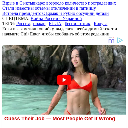
Взрыв в Сыктывкаре: возросло количество пострадавших
Стали известны объемы отключений в пятницу
Встреча президентов: Ермак и Рубио обсудили детали
СПЕЦТЕМА:
Война России с Украиной
ТЕГИ:
Россия
,
пожар
,
БПЛА
,
беспилотник
,
Калуга
Если вы заметили ошибку, выделите необходимый текст и
нажмите Ctrl+Enter, чтобы сообщить об этом редакции.