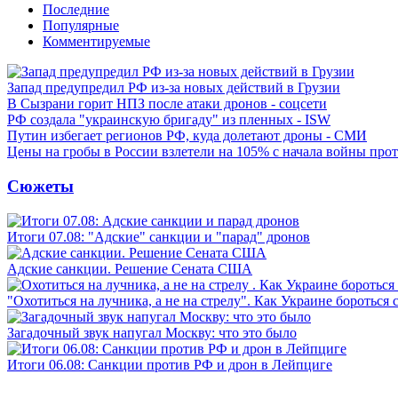
Последние
Популярные
Комментируемые
Запад предупредил РФ из-за новых действий в Грузии
В Сызрани горит НПЗ после атаки дронов - соцсети
РФ создала "украинскую бригаду" из пленных - ISW
Путин избегает регионов РФ, куда долетают дроны - СМИ
Цены на гробы в России взлетели на 105% с начала войны про
Сюжеты
Итоги 07.08: "Адские" санкции и "парад" дронов
Адские санкции. Решение Сената США
"Охотиться на лучника, а не на стрелу". Как Украине бороться 
Загадочный звук напугал Москву: что это было
Итоги 06.08: Санкции против РФ и дрон в Лейпциге