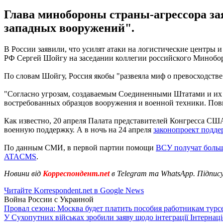
Глава минобороны страны-агрессора за
западных вооружений".
В России заявили, что усилят атаки на логистические центр
РФ Сергей Шойгу на заседании коллегии российского Миноб
По словам Шойгу, Россия якобы "развеяла миф о превосходств
"Согласно угрозам, создаваемым Соединенными Штатами и их 
востребованных образцов вооружения и военной техники. Повы
Как известно, 20 апреля Палата представителей Конгресса С
военную поддержку. А в ночь на 24 апреля
законопроект подде
По данным СМИ, в первой партии помощи
ВСУ получат больш
ATACMS
.
Новини від
Корреспондент.net
в Telegram та WhatsApp. Підпис
Читайте Korrespondent.net в Google News
Война России с Украиной
Провал сезона: Москва будет платить пособия работникам тур
У Сухопутних військах зробили заяву щодо інтеграції Інтернац