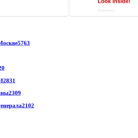
Москве
5763
20
И
2831
йны
2309
генерала
2102