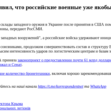
явил, что российские военные уже якобы
ы и склады западного оружия в Украине после принятия в США п
ороны, передают РосСМИ.
е западных вооружений", а российские войска удерживают иници
союзниками, продолжим совершенствовать состав и структуру 
сим интенсивность ударов по логистическим центрам и базам хр
ША приняла
законопроект о предоставлении почти 61 млрд доллар
ржал и Сенат
.
ое количество бронетехники
, включая хорошо зарекомендовавши
уйтесь на наші канали
https://t.me/korrespondentnet
та
WhatsApp
сектора Крыма
іональних легіонів