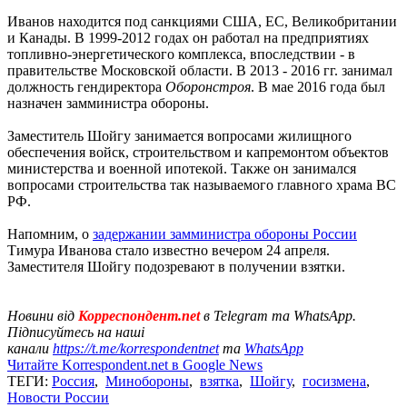
Иванов находится под санкциями США, ЕС, Великобритании
и Канады. В 1999-2012 годах он работал на предприятиях
топливно-энергетического комплекса, впоследствии - в
правительстве Московской области. В 2013 - 2016 гг. занимал
должность гендиректора
Оборонстроя
. В мае 2016 года был
назначен замминистра обороны.
Заместитель Шойгу занимается вопросами жилищного
обеспечения войск, строительством и капремонтом объектов
министерства и военной ипотекой. Также он занимался
вопросами строительства так называемого главного храма ВС
РФ.
Напомним, о
задержании замминистра обороны России
Тимура Иванова стало известно вечером 24 апреля.
Заместителя Шойгу подозревают в получении взятки.
Новини від
Корреспондент.net
в Telegram та WhatsApp.
Підписуйтесь на наші
канали
https://t.me/korrespondentnet
та
WhatsApp
Читайте Korrespondent.net в Google News
ТЕГИ:
Россия
,
Минобороны
,
взятка
,
Шойгу
,
госизмена
,
Новости России