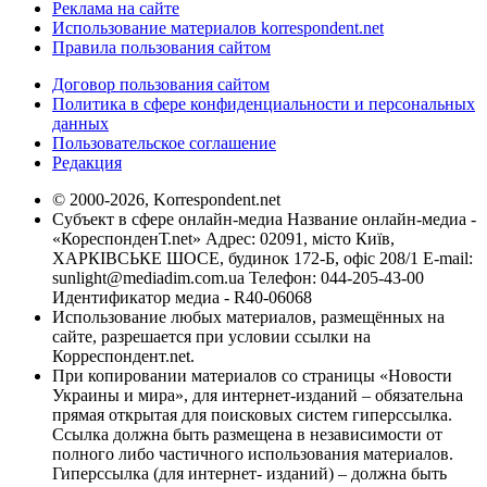
Реклама на сайте
Использование материалов korrespondent.net
Правила пользования сайтом
Договор пользования сайтом
Политика в сфере конфиденциальности и персональных
данных
Пользовательское соглашение
Редакция
© 2000-2026, Korrespondent.net
Субъект в сфере онлайн-медиа Название онлайн-медиа -
«КореспонденТ.net» Адрес: 02091, місто Київ,
ХАРКІВСЬКЕ ШОСЕ, будинок 172-Б, офіс 208/1 E-mail:
sunlight@mediadim.com.ua
Телефон: 044-205-43-00
Идентификатор медиа - R40-06068
Использование любых материалов, размещённых на
сайте, разрешается при условии ссылки на
Корреспондент.net.
При копировании материалов со страницы «Новости
Украины и мира», для интернет-изданий – обязательна
прямая открытая для поисковых систем гиперссылка.
Ссылка должна быть размещена в независимости от
полного либо частичного использования материалов.
Гиперссылка (для интернет- изданий) – должна быть