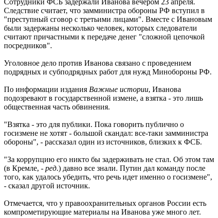
Сотрудники ФСБ задержали Иванова вечером 23 апреля.
Следствие считает, что замминистра обороны РФ вступил в
"преступный сговор с третьими лицами". Вместе с Ивановым
были задержаны несколько человек, которых следователи
считают причастными к передаче денег "сложной цепочкой
посредников".
Уголовное дело против Иванова связано с проведением
подрядных и субподрядных работ для нужд Минобороны РФ.
По информации издания
Важные истории
, Иванова
подозревают в государственной измене, а взятка - это лишь
общественная часть обвинения.
"Взятка - это для публики. Пока говорить публично о
госизмене не хотят - большой скандал: все-таки замминистра
обороны", - рассказал один из источников, близких к ФСБ.
"За коррупцию его никто бы задерживать не стал. Об этом там
(в Кремле, -
ред
.) давно все знали. Путин дал команду после
того, как удалось убедить, что речь идет именно о госизмене",
- сказал другой источник.
Отмечается, что у правоохранительных органов России есть
компрометирующие материалы на Иванова уже много лет.