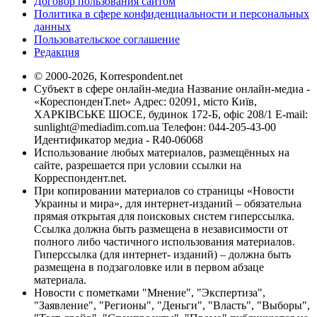
Договор пользования сайтом
Политика в сфере конфиденциальности и персональных
данных
Пользовательское соглашение
Редакция
© 2000-2026, Korrespondent.net
Субъект в сфере онлайн-медиа Название онлайн-медиа -
«КореспонденТ.net» Адрес: 02091, місто Київ,
ХАРКІВСЬКЕ ШОСЕ, будинок 172-Б, офіс 208/1 E-mail:
sunlight@mediadim.com.ua
Телефон: 044-205-43-00
Идентификатор медиа - R40-06068
Использование любых материалов, размещённых на
сайте, разрешается при условии ссылки на
Корреспондент.net.
При копировании материалов со страницы «Новости
Украины и мира», для интернет-изданий – обязательна
прямая открытая для поисковых систем гиперссылка.
Ссылка должна быть размещена в независимости от
полного либо частичного использования материалов.
Гиперссылка (для интернет- изданий) – должна быть
размещена в подзаголовке или в первом абзаце
материала.
Новости с пометками "Мнение", "Экспертиза",
"Заявление", "Регионы", "Деньги", "Власть", "Выборы",