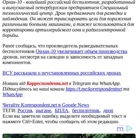
Орлан-10 - новейший российский беспилотник, разработанный
и выпускаемый петербургским предприятием Специальный
технологический центр. Дрон предназначен для разведки и
наблюдения. Он может транслировать цели для поражения
различными боевыми машинами, а также использоваться для
корректировки артиллерийского огня и радиоэлектронной
борьбы.
Ранее сообщась, что производитель разведывательных
беспилотников
Орлан-10 увеличивает объем производства
дронов, несмотря на санкции и зависимость от западных
компонентов.
ВСУ рассказали о неустановленных российских дронах
Новини від
Корреспондент.net
в Telegram та WhatsApp.
Підписуйтесь на наші канали
https://t.me/korrespondentnet
та
WhatsApp
Читайте Korrespondent.net в Google News
ТЕГИ:
Россия
,
цыгане
,
БПЛА
,
беспилотник
,
дрон
Если вы заметили ошибку, выделите необходимый текст и
нажмите Ctrl+Enter, чтобы сообщить об этом редакции.