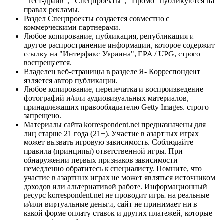
"Тест-драйв", "Спецпроекты", "Промо" публикуются на
правах рекламы.
Раздел Спецпроекты создается совместно с
коммерческими партнерами.
Любое копирование, публикация, републикация и
другое распространение информации, которое содержит
ссылку на "Интерфакс-Украина", EPA / UPG, строго
воспрещается.
Владелец веб-страницы в разделе Я- Корреспондент
является автор публикации.
Любое копирование, перепечатка и воспроизведение
фотографий и/или аудиовизуальных материалов,
принадлежащих правообладателю Getty Images, строго
запрещено.
Материалы сайта korrespondent.net предназначены для
лиц старше 21 года (21+). Участие в азартных играх
может вызвать игровую зависимость. Соблюдайте
правила (принципы) ответственной игры. При
обнаружении первых признаков зависимости
немедленно обратитесь к специалисту. Помните, что
участие в азартных играх не может являться источником
доходов или альтернативой работе. Информационный
ресурс korrespondent.net не проводит игры на реальные
и/или виртуальные деньги, сайт не принимает ни в
какой форме оплату ставок и других платежей, которые