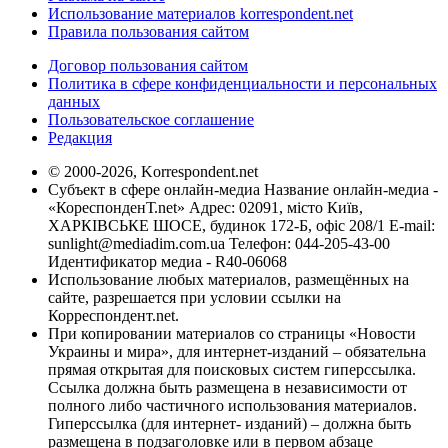
Использование материалов korrespondent.net
Правила пользования сайтом
Договор пользования сайтом
Политика в сфере конфиденциальности и персональных
данных
Пользовательское соглашение
Редакция
© 2000-2026, Korrespondent.net
Субъект в сфере онлайн-медиа Название онлайн-медиа -
«КореспонденТ.net» Адрес: 02091, місто Київ,
ХАРКІВСЬКЕ ШОСЕ, будинок 172-Б, офіс 208/1 E-mail:
sunlight@mediadim.com.ua
Телефон: 044-205-43-00
Идентификатор медиа - R40-06068
Использование любых материалов, размещённых на
сайте, разрешается при условии ссылки на
Корреспондент.net.
При копировании материалов со страницы «Новости
Украины и мира», для интернет-изданий – обязательна
прямая открытая для поисковых систем гиперссылка.
Ссылка должна быть размещена в независимости от
полного либо частичного использования материалов.
Гиперссылка (для интернет- изданий) – должна быть
размещена в подзаголовке или в первом абзаце