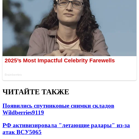
ЧИТАЙТЕ ТАКЖЕ
Появились спутниковые снимки складов
Wildberries
9119
РФ активизировала "летающие радары" из-за
атак ВСУ
5065