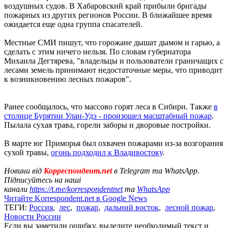
воздушных судов. В Хабаровский край прибыли бригады
пожарных из других регионов России. В ближайшее время
ожидается еще одна группа спасателей.
Местные СМИ пишут, что горожане дышат дымом и гарью, а
сделать с этим ничего нельзя. По словам губернатора
Михаила Дегтярева, "владельцы и пользователи граничащих с
лесами земель принимают недостаточные меры, что приводит
к возникновению лесных пожаров".
Ранее сообщалось, что массово горят леса в Сибири. Также
в
столице Бурятии Улан-Удэ - произошел масштабный пожар
.
Пылала сухая трава, горели заборы и дворовые постройки.
В марте юг Приморья был охвачен пожарами из-за возгорания
сухой травы,
огонь подходил к Владивостоку
.
Новини від
Корреспондент.net
в Telegram та WhatsApp.
Підписуйтесь на наші
канали
https://t.me/korrespondentnet
та
WhatsApp
Читайте Korrespondent.net в Google News
ТЕГИ:
Россия
,
лес
,
пожар
,
дальний восток
,
лесной пожар
,
Новости России
Если вы заметили ошибку, выделите необходимый текст и