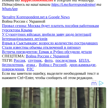
Новини від
Корреспондент.net
в Telegram та WhatsApp.
Підписуйтесь на наші канали
https://t.me/korrespondentnet
та
WhatsApp
Читайте Korrespondent.net в Google News
Война России с Украиной
Провал сезона: Москва будет платить пособия работникам
турсектора Крыма
У Сухопутних військах зробили заяву щодо інтеграції
Інтернаціональних легіонів
Взрыв в Сыктывкаре: возросло количество пострадавших
Стали известны объемы отключений в пятницу
Встреча президентов: Ермак и Рубио обсудили детали
СПЕЦТЕМА:
Война России с Украиной
ТЕГИ:
Россия
,
спутник
,
фото
,
последствия
,
БПЛА
,
беспилотник
,
атака
,
Война с Россией
,
дрон-камикадзе
,
повреждения
,
РЛС
Если вы заметили ошибку, выделите необходимый текст и
нажмите Ctrl+Enter, чтобы сообщить об этом редакции.