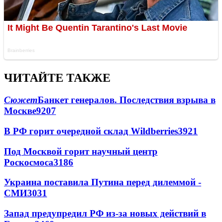
ЧИТАЙТЕ ТАКЖЕ
Сюжет
Банкет генералов. Последствия взрыва в
Москве
9207
В РФ горит очередной склад Wildberries
3921
Под Москвой горит научный центр
Роскосмоса
3186
Украина поставила Путина перед дилеммой -
СМИ
3031
Запад предупредил РФ из-за новых действий в