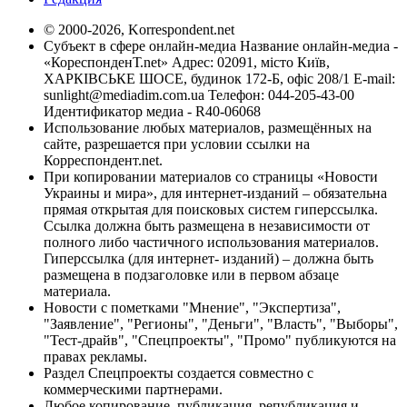
© 2000-2026, Korrespondent.net
Субъект в сфере онлайн-медиа Название онлайн-медиа -
«КореспонденТ.net» Адрес: 02091, місто Київ,
ХАРКІВСЬКЕ ШОСЕ, будинок 172-Б, офіс 208/1 E-mail:
sunlight@mediadim.com.ua
Телефон: 044-205-43-00
Идентификатор медиа - R40-06068
Использование любых материалов, размещённых на
сайте, разрешается при условии ссылки на
Корреспондент.net.
При копировании материалов со страницы «Новости
Украины и мира», для интернет-изданий – обязательна
прямая открытая для поисковых систем гиперссылка.
Ссылка должна быть размещена в независимости от
полного либо частичного использования материалов.
Гиперссылка (для интернет- изданий) – должна быть
размещена в подзаголовке или в первом абзаце
материала.
Новости с пометками "Мнение", "Экспертиза",
"Заявление", "Регионы", "Деньги", "Власть", "Выборы",
"Тест-драйв", "Спецпроекты", "Промо" публикуются на
правах рекламы.
Раздел Спецпроекты создается совместно с
коммерческими партнерами.
Любое копирование, публикация, републикация и