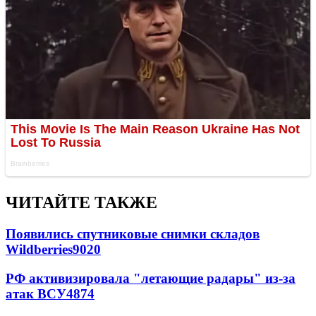
ЧИТАЙТЕ ТАКЖЕ
Появились спутниковые снимки складов
Wildberries
9020
РФ активизировала "летающие радары" из-за
атак ВСУ
4874