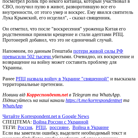
посмотрел ролик про некого китайца, который участвовал в
СВО, получил пулю в живот, разворотившую все его
внутренности, от этого умер и воскрес. Ему явился святитель
Лука Крымский, его исцелил", - сказал священник.
Он отметил, что после "воскресения" уроженца Китая его
родственники приняли крещение и стали адептами РПЦ.
Протоиерей добавил, что это не единичный случай.
Напомним, по данным Генштаба
потери живой силы РФ
превысили 502 тысячи
убитыми. Очевидно, их воскресение и
возвращение на войну может составить проблему для
Украины.
Ранее
РПЦ назвала войну в Украине "священной"
и высказала
территориальные претензии.
Новини від
Корреспондент.net
в Telegram та WhatsApp.
Підписуйтесь на наші канали
https://t.me/korrespondentnet
та
WhatsApp
Читайте Korrespondent.net в Google News
СПЕЦТЕМА:
Война России с Украиной
ТЕГИ:
Россия
,
РПЦ
,
россияне
,
Война в Украине
Если вы заметили ошибку, выделите необходимый текст и