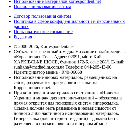
Использование материалов korrespondent.net
Правила пользования сайтом
Договор пользования сайтом
Политика в сфере конфиденциальности и персональных
данных
Пользовательское соглашение
Редакция
© 2000-2026, Korrespondent.net
Субъект в сфере онлайн-медиа Название онлайн-медиа -
«КореспонденТ.net» Адрес: 02091, місто Київ,
ХАРКІВСЬКЕ ШОСЕ, будинок 172-Б, офіс 208/1 E-mail:
sunlight@mediadim.com.ua
Телефон: 044-205-43-00
Идентификатор медиа - R40-06068
Использование любых материалов, размещённых на
сайте, разрешается при условии ссылки на
Корреспондент.net.
При копировании материалов со страницы «Новости
Украины и мира», для интернет-изданий – обязательна
прямая открытая для поисковых систем гиперссылка.
Ссылка должна быть размещена в независимости от
полного либо частичного использования материалов.
Гиперссылка (для интернет- изданий) – должна быть
размещена в подзаголовке или в первом абзаце