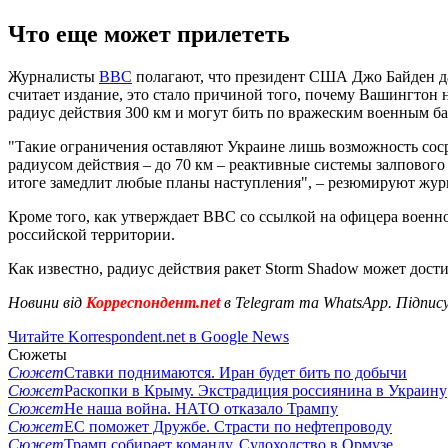
Что еще может прилететь
Журналисты
BBC
полагают, что президент США Джо Байден да
считает издание, это стало причиной того, почему Вашингтон
радиус действия 300 км и могут бить по вражеским военным ба
"Такие ограничения оставляют Украине лишь возможность соср
радиусом действия – до 70 км – реактивные системы залповог
итоге замедлит любые планы наступления", – резюмируют жур
Кроме того, как утверждает BBC со ссылкой на офицера воен
российской территории.
Как известно, радиус действия ракет Storm Shadow может дост
Новини від
Корреспондент.net
в Telegram та WhatsApp. Підпис
Читайте Korrespondent.net в Google News
Сюжеты
Сюжет
Ставки поднимаются. Иран будет бить по добычи
Сюжет
Раскопки в Крыму. Экстрадиция россиянина в Украину
Сюжет
Не наша война. НАТО отказало Трампу
Сюжет
ЕС поможет Дружбе. Страсти по нефтепроводу
Сюжет
Трамп собирает команду. Судоходство в Ормузе