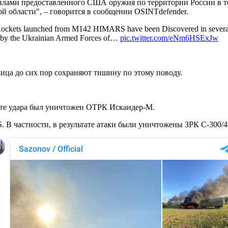
ми предоставленного США оружия по территории России в тече
й области", – говорится в сообщении OSINTdefender.
ckets launched from M142 HIMARS have been Discovered in several L
se by the Ukrainian Armed Forces of…
pic.twitter.com/eNm6HSExJw
лица до сих пор сохраняют тишину по этому поводу.
тате удара был уничтожен ОТРК Искандер-М.
В частности, в результате атаки были уничтожены ЗРК С-300/4