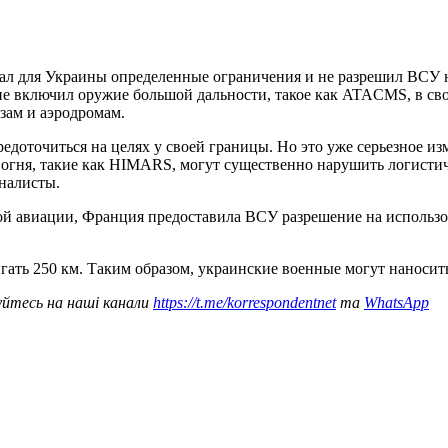
л для Украины определенные ограничения и не разрешил ВСУ на
 не включил оружие большой дальности, такое как ATACMS, в св
зам и аэродромам.
едоточиться на целях у своей границы. Но это уже серьезное 
о огня, такие как HIMARS, могут существенно нарушить логисти
налисты.
ной авиации, Франция предоставила ВСУ разрешение на использ
игать 250 км. Таким образом, украинские военные могут наносит
уйтесь на наші канали
https://t.me/korrespondentnet
та
WhatsApp