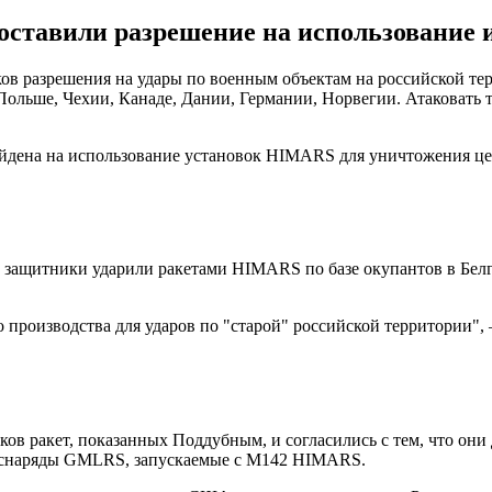
ставили разрешение на использование и
в разрешения на удары по военным объектам на российской тер
ольше, Чехии, Канаде, Дании, Германии, Норвегии. Атаковать 
айдена на использование установок HIMARS для уничтожения це
е защитники ударили ракетами HIMARS по базе окупантов в Белго
 производства для ударов по "старой" российской территории",
ов ракет, показанных Поддубным, и согласились с тем, что он
 снаряды GMLRS, запускаемые с M142 HIMARS.