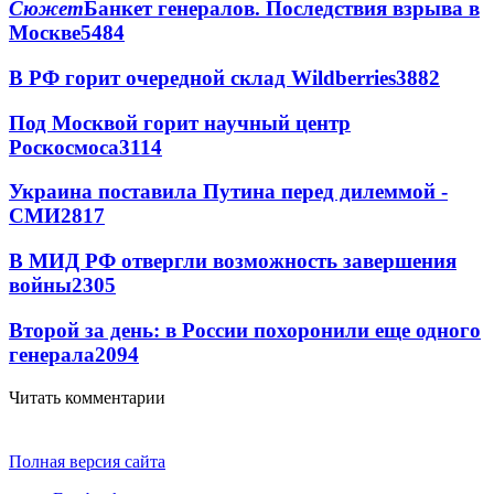
Сюжет
Банкет генералов. Последствия взрыва в
Москве
5484
В РФ горит очередной склад Wildberries
3882
Под Москвой горит научный центр
Роскосмоса
3114
Украина поставила Путина перед дилеммой -
СМИ
2817
В МИД РФ отвергли возможность завершения
войны
2305
Второй за день: в России похоронили еще одного
генерала
2094
Читать комментарии
Полная версия сайта