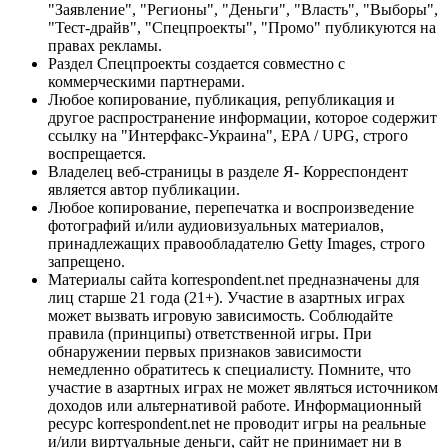
"Заявление", "Регионы", "Деньги", "Власть", "Выборы",
"Тест-драйв", "Спецпроекты", "Промо" публикуются на
правах рекламы.
Раздел Спецпроекты создается совместно с
коммерческими партнерами.
Любое копирование, публикация, републикация и
другое распространение информации, которое содержит
ссылку на "Интерфакс-Украина", EPA / UPG, строго
воспрещается.
Владелец веб-страницы в разделе Я- Корреспондент
является автор публикации.
Любое копирование, перепечатка и воспроизведение
фотографий и/или аудиовизуальных материалов,
принадлежащих правообладателю Getty Images, строго
запрещено.
Материалы сайта korrespondent.net предназначены для
лиц старше 21 года (21+). Участие в азартных играх
может вызвать игровую зависимость. Соблюдайте
правила (принципы) ответственной игры. При
обнаружении первых признаков зависимости
немедленно обратитесь к специалисту. Помните, что
участие в азартных играх не может являться источником
доходов или альтернативой работе. Информационный
ресурс korrespondent.net не проводит игры на реальные
и/или виртуальные деньги, сайт не принимает ни в