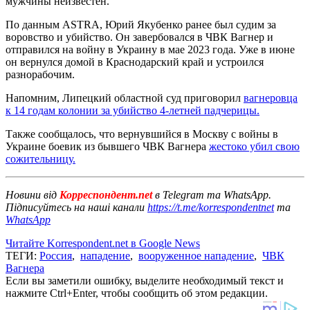
мужчины неизвестен.
По данным ASTRA, Юрий Якубенко ранее был судим за
воровство и убийство. Он завербовался в ЧВК Вагнер и
отправился на войну в Украину в мае 2023 года. Уже в июне
он вернулся домой в Краснодарский край и устроился
разнорабочим.
Напомним, Липецкий областной суд приговорил
вагнеровца
к 14 годам колонии за убийство 4-летней падчерицы.
Также сообщалось, что вернувшийся в Москву с войны в
Украине боевик из бывшего ЧВК Вагнера
жестоко убил свою
сожительницу.
Новини від
Корреспондент.net
в Telegram та WhatsApp.
Підписуйтесь на наші канали
https://t.me/korrespondentnet
та
WhatsApp
Читайте Korrespondent.net в Google News
ТЕГИ:
Россия
,
нападение
,
вооруженное нападение
,
ЧВК
Вагнера
Если вы заметили ошибку, выделите необходимый текст и
нажмите Ctrl+Enter, чтобы сообщить об этом редакции.