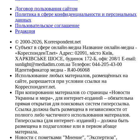
Договор пользования сайтом
Политика в сфере конфиденциальности и персональных
данных
Пользовательское соглашение
Редакция
© 2000-2026, Korrespondent.net
Субъект в сфере онлайн-медиа Название онлайн-медиа -
«КореспонденТ.net» Адрес: 02091, місто Київ,
ХАРКІВСЬКЕ ШОСЕ, будинок 172-Б, офіс 208/1 E-mail:
sunlight@mediadim.com.ua
Телефон: 044-205-43-00
Идентификатор медиа - R40-06068
Использование любых материалов, размещённых на
сайте, разрешается при условии ссылки на
Корреспондент.net.
При копировании материалов со страницы «Новости
Украины и мира», для интернет-изданий – обязательна
прямая открытая для поисковых систем гиперссылка.
Ссылка должна быть размещена в независимости от
полного либо частичного использования материалов.
Гиперссылка (для интернет- изданий) – должна быть
размещена в подзаголовке или в первом абзаце
материала.
Новости с пометками "Мнение", "Экспертиза",