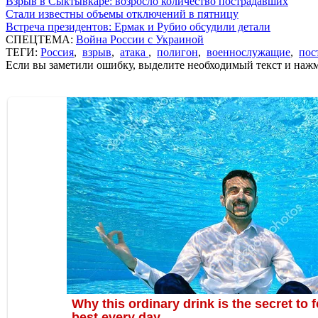
Взрыв в Сыктывкаре: возросло количество пострадавших
Стали известны объемы отключений в пятницу
Встреча президентов: Ермак и Рубио обсудили детали
СПЕЦТЕМА:
Война России с Украиной
ТЕГИ:
Россия
,
взрыв
,
атака
,
полигон
,
военнослужащие
,
пос
Если вы заметили ошибку, выделите необходимый текст и нажми