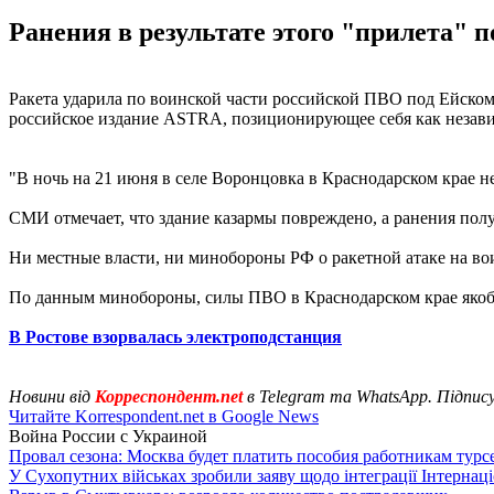
Ранения в результате этого "прилета"
Ракета ударила по воинской части российской ПВО под Ейском 
российское издание ASTRA, позиционирующее себя как незав
"В ночь на 21 июня в селе Воронцовка в Краснодарском крае н
СМИ отмечает, что здание казармы повреждено, а ранения пол
Ни местные власти, ни минобороны РФ о ракетной атаке на во
По данным минобороны, силы ПВО в Краснодарском крае якобы
В Ростове взорвалась электроподстанция
Новини від
Корреспондент.net
в Telegram та WhatsApp. Підпис
Читайте Korrespondent.net в Google News
Война России с Украиной
Провал сезона: Москва будет платить пособия работникам тур
У Сухопутних військах зробили заяву щодо інтеграції Інтернац