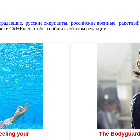
традавшие
,
русские оккупанты
,
российские военные
,
ракетный
те Ctrl+Enter, чтобы сообщить об этом редакции.