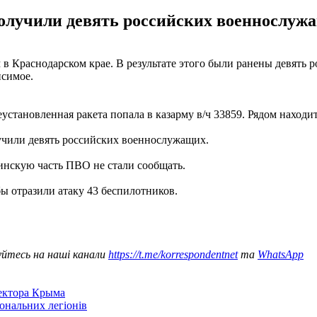
 получили девять российских военнослуж
в Краснодарском крае. В результате этого были ранены девять р
исимое.
еустановленная ракета попала в казарму в/ч 33859. Рядом находи
учили девять российских военнослужащих.
инскую часть ПВО не стали сообщать.
 отразили атаку 43 беспилотников.
уйтесь на наші канали
https://t.me/korrespondentnet
та
WhatsApp
сектора Крыма
іональних легіонів