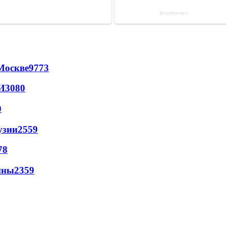
Москве
9773
И
3080
0
узии
2559
78
йны
2359