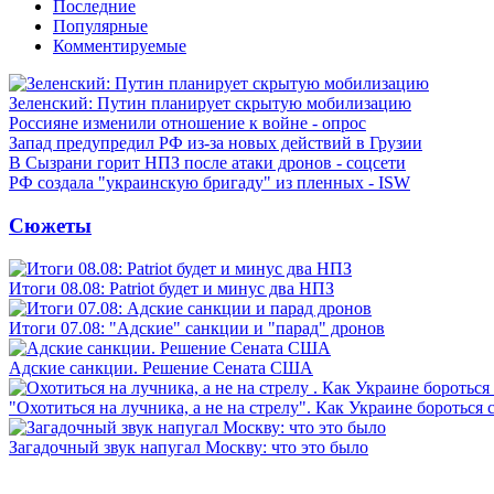
Последние
Популярные
Комментируемые
Зеленский: Путин планирует скрытую мобилизацию
Россияне изменили отношение к войне - опрос
Запад предупредил РФ из-за новых действий в Грузии
В Сызрани горит НПЗ после атаки дронов - соцсети
РФ создала "украинскую бригаду" из пленных - ISW
Сюжеты
Итоги 08.08: Patriot будет и минус два НПЗ
Итоги 07.08: "Адские" санкции и "парад" дронов
Адские санкции. Решение Сената США
"Охотиться на лучника, а не на стрелу". Как Украине бороться 
Загадочный звук напугал Москву: что это было