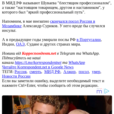
В МИД РФ называют Шуваева "блестящим профессионалом",
а также "настоящим товарищем, другом и наставником", у
которого был "яркий профессиональный путь".
Напомним, в мае внезапно
скончался посол России в
Мозамбике
Александр Суриков. У него вроде бы случился
инсульт.
А в предыдущие годы умирали послы РФ
в Португалии
,
Индии,
ОАЭ
, Судане и других странах мира.
Новини від
Корреспондент.net
в Telegram та WhatsApp.
Підписуйтесь на наші
канали
https://t.me/korrespondentnet
та
WhatsApp
Читайте Korrespondent.net в Google News
ТЕГИ:
Россия
,
смерть
,
МИД РФ
,
Алжир
,
посол
,
умер
,
Новости России
Если вы заметили ошибку, выделите необходимый текст и
нажмите Ctrl+Enter, чтобы сообщить об этом редакции.