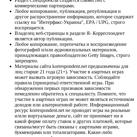
Раздел Спецпроекты создается совместно с
коммерческими партнерами.
Любое копирование, публикация, републикация и
другое распространение информации, которое содержит
ссылку на "Интерфакс-Украина", EPA / UPG, строго
воспрещается.
Владелец веб-страницы в разделе Я- Корреспондент
является автор публикации.
Любое копирование, перепечатка и воспроизведение
фотографий и/или аудиовизуальных материалов,
принадлежащих правообладателю Getty Images, строго
запрещено.
Материалы сайта korrespondent.net предназначены для
лиц старше 21 года (21+). Участие в азартных играх
может вызвать игровую зависимость. Соблюдайте
правила (принципы) ответственной игры. При
обнаружении первых признаков зависимости
немедленно обратитесь к специалисту. Помните, что
участие в азартных играх не может являться источником
доходов или альтернативой работе. Информационный
ресурс korrespondent.net не проводит игры на реальные
и/или виртуальные деньги, сайт не принимает ни в
какой форме оплату ставок и других платежей, которые
связаны/могут быть связаны с азартными играми,
букмекерами или тотализаторами. Какие-либо