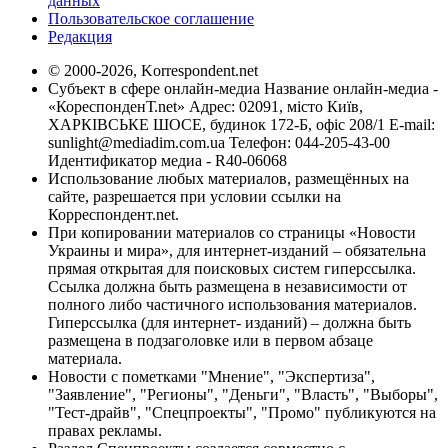
данных
Пользовательское соглашение
Редакция
© 2000-2026, Korrespondent.net
Субъект в сфере онлайн-медиа Название онлайн-медиа -
«КореспонденТ.net» Адрес: 02091, місто Київ,
ХАРКІВСЬКЕ ШОСЕ, будинок 172-Б, офіс 208/1 E-mail:
sunlight@mediadim.com.ua
Телефон: 044-205-43-00
Идентификатор медиа - R40-06068
Использование любых материалов, размещённых на
сайте, разрешается при условии ссылки на
Корреспондент.net.
При копировании материалов со страницы «Новости
Украины и мира», для интернет-изданий – обязательна
прямая открытая для поисковых систем гиперссылка.
Ссылка должна быть размещена в независимости от
полного либо частичного использования материалов.
Гиперссылка (для интернет- изданий) – должна быть
размещена в подзаголовке или в первом абзаце
материала.
Новости с пометками "Мнение", "Экспертиза",
"Заявление", "Регионы", "Деньги", "Власть", "Выборы",
"Тест-драйв", "Спецпроекты", "Промо" публикуются на
правах рекламы.