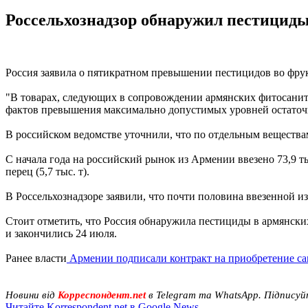
Россельхознадзор обнаружил пестициды
Россия заявила о пятикратном превышении пестицидов во фрукт
"В товарах, следующих в сопровождении армянских фитосанит
фактов превышения максимально допустимых уровней остаточн
В российском ведомстве уточнили, что по отдельным веществам
С начала года на российский рынок из Армении ввезено 73,9 тыс
перец (5,7 тыс. т).
В Россельхознадзоре заявили, что почти половина ввезенной и
Стоит отметить, что Россия обнаружила пестициды в армянски
и закончились 24 июля.
Ранее власти
Армении подписали контракт на приобретение са
Новини від
Корреспондент.net
в Telegram та WhatsApp. Підписуй
Читайте Korrespondent.net в Google News