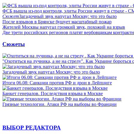
ФСБ вышла из-под контроля, элиты России живут в страхе - 
Сюжет
Загадочный звук напугал Москву: что это было
После взрывов в Брянске бушует масштабный пожар
Жителей Москвы напугал громкий звук, похожий на взрыв
Две трети российских регионов платят вербовщикам контракт
Сюжеты
"Охотиться на лучника, а не на стрелу". Как Украине бороться 
Загадочный звук напугал Москву: что это было
Итоги 06.08: Санкции против РФ и дрон в Лейпциге
Банкет генералов. Последствия взрыва в Москве
Грязные технологии. Атаки РФ на выборы во Франции
ВЫБОР РЕДАКТОРА