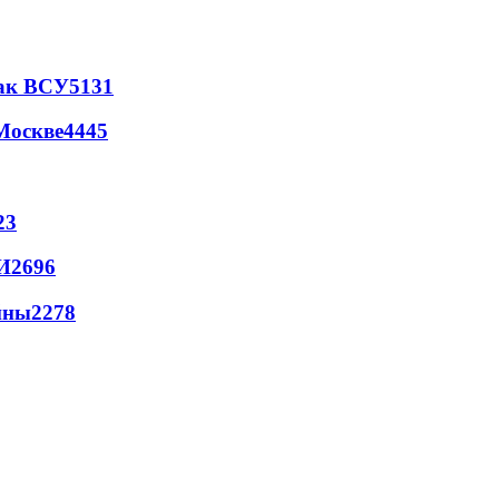
так ВСУ
5131
Москве
4445
23
И
2696
йны
2278