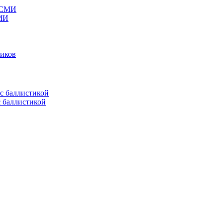
СМИ
ников
с баллистикой