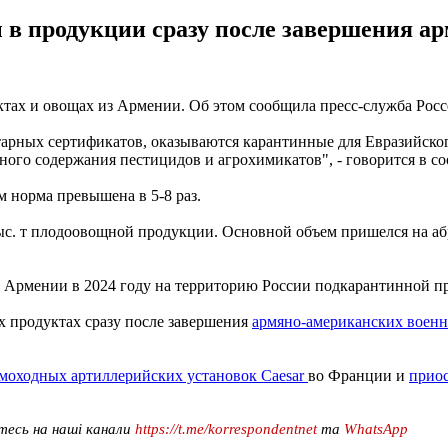
 в продукции сразу после завершения а
ах и ​​овощах из Армении. Об этом сообщила пресс-служба Россе
арных сертификатов, оказываются карантинные для Евразийског
ого содержания пестицидов и агрохимикатов", - говорится в с
 норма превышена в 5-8 раз.
. т плодоовощной продукции. Основной объем пришелся на абрикос
з Армении в 2024 году на территорию России подкарантинной пр
х продуктах сразу после завершения
армяно-американских военны
моходных артиллерийских установок Caesar
во Франции и
приос
тесь на наші канали
https://t.me/korrespondentnet
та
WhatsApp