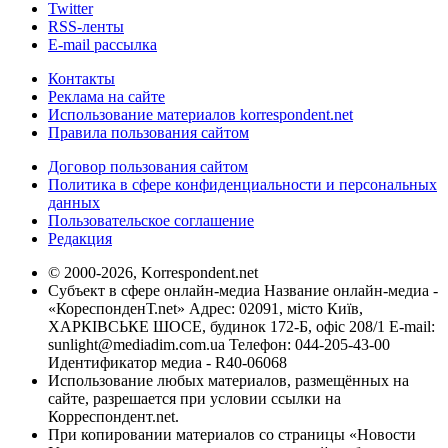
Twitter
RSS-ленты
E-mail рассылка
Контакты
Реклама на сайте
Использование материалов korrespondent.net
Правила пользования сайтом
Договор пользования сайтом
Политика в сфере конфиденциальности и персональных
данных
Пользовательское соглашение
Редакция
© 2000-2026, Korrespondent.net
Субъект в сфере онлайн-медиа Название онлайн-медиа -
«КореспонденТ.net» Адрес: 02091, місто Київ,
ХАРКІВСЬКЕ ШОСЕ, будинок 172-Б, офіс 208/1 E-mail:
sunlight@mediadim.com.ua
Телефон: 044-205-43-00
Идентификатор медиа - R40-06068
Использование любых материалов, размещённых на
сайте, разрешается при условии ссылки на
Корреспондент.net.
При копировании материалов со страницы «Новости