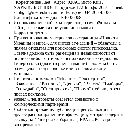
«КореспонденТ.net» Адрес: 02091, місто Київ,
ХАРКІВСЬКЕ ШОСЕ, будинок 172-Б, офіс 208/1 E-mail:
sunlight@mediadim.com.ua
Телефон: 044-205-43-00
Идентификатор медиа - R40-06068
Использование любых материалов, размещённых на
сайте, разрешается при условии ссылки на
Корреспондент.net.
При копировании материалов со страницы «Новости
Украины и мира», для интернет-изданий – обязательна
прямая открытая для поисковых систем гиперссылка.
Ссылка должна быть размещена в независимости от
полного либо частичного использования материалов.
Гиперссылка (для интернет- изданий) – должна быть
размещена в подзаголовке или в первом абзаце
материала.
Новости с пометками "Мнение", "Экспертиза",
"Заявление", "Регионы", "Деньги", "Власть", "Выборы",
"Тест-драйв", "Спецпроекты", "Промо" публикуются на
правах рекламы.
Раздел Спецпроекты создается совместно с
коммерческими партнерами.
Любое копирование, публикация, републикация и
другое распространение информации, которое содержит
ссылку на "Интерфакс-Украина", EPA / UPG, строго
воспрещается.