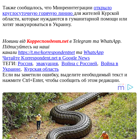
Также сообщалось, что Минреинтеграции
открыло
круглосуточную горячую линию
для жителей Курской
области, которые нуждаются в гуманитарной помощи или
хотят эвакуироваться в Украину.
Новини від
Корреспондент.net
в Telegram та WhatsApp.
Підписуйтесь на наші
канали
https://t.me/korrespondentnet
та
WhatsApp
Читайте Korrespondent.net в Google News
ТЕГИ:
Россия
,
эвакуация
,
Война с Россией
,
Война в
Украине
,
Курская область
Если вы заметили ошибку, выделите необходимый текст и
нажмите Ctrl+Enter, чтобы сообщить об этом редакции.