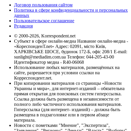
Договор пользования сайтом
Политика в сфере конфиденциальности и персональных
данных
Пользовательское соглашение
Редакция
© 2000-2026, Korrespondent.net
Субъект в сфере онлайн-медиа Название онлайн-медиа -
«КореспонденТ.net» Адрес: 02091, місто Київ,
ХАРКІВСЬКЕ ШОСЕ, будинок 172-Б, офіс 208/1 E-mail:
sunlight@mediadim.com.ua
Телефон: 044-205-43-00
Идентификатор медиа - R40-06068
Использование любых материалов, размещённых на
сайте, разрешается при условии ссылки на
Корреспондент.net.
При копировании материалов со страницы «Новости
Украины и мира», для интернет-изданий – обязательна
прямая открытая для поисковых систем гиперссылка.
Ссылка должна быть размещена в независимости от
полного либо частичного использования материалов.
Гиперссылка (для интернет- изданий) – должна быть
размещена в подзаголовке или в первом абзаце
материала.
Новости с пометками "Мнение", "Экспертиза",
"Заявление", "Регионы", "Деньги", "Власть", "Выборы",