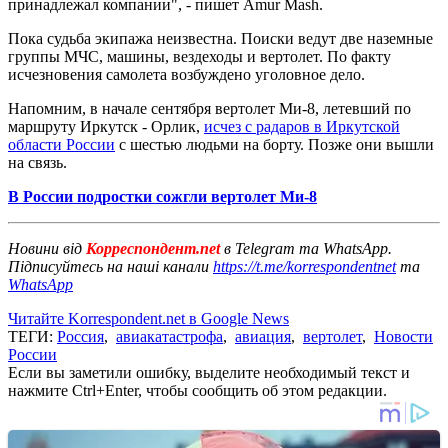
принадлежал компании", - пишет Amur Mash.
Пока судьба экипажа неизвестна. Поиски ведут две наземные
группы МЧС, машины, вездеходы и вертолет. По факту
исчезновения самолета возбуждено уголовное дело.
Напомним, в начале сентября вертолет Ми-8, летевший по
маршруту Иркутск - Орлик,
исчез с радаров в Иркутской
области России
с шестью людьми на борту. Позже они вышли
на связь.
В России подростки сожгли вертолет Ми-8
Новини від
Корреспондент.net
в Telegram та WhatsApp.
Підписуйтесь на наші канали
https://t.me/korrespondentnet
та
WhatsApp
Читайте Korrespondent.net в Google News
ТЕГИ:
Россия
,
авиакатастрофа
,
авиация
,
вертолет
,
Новости
России
Если вы заметили ошибку, выделите необходимый текст и
нажмите Ctrl+Enter, чтобы сообщить об этом редакции.