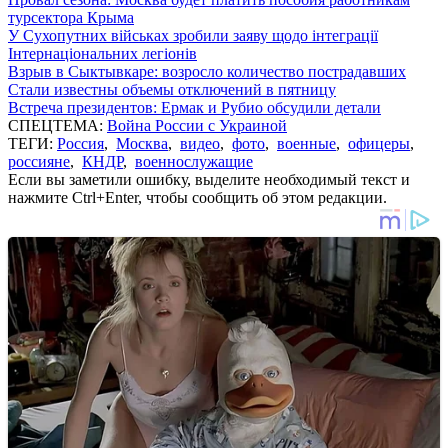
турсектора Крыма
У Сухопутних військах зробили заяву щодо інтеграції
Інтернаціональних легіонів
Взрыв в Сыктывкаре: возросло количество пострадавших
Стали известны объемы отключений в пятницу
Встреча президентов: Ермак и Рубио обсудили детали
СПЕЦТЕМА:
Война России с Украиной
ТЕГИ:
Россия
,
Москва
,
видео
,
фото
,
военные
,
офицеры
,
россияне
,
КНДР
,
военнослужащие
Если вы заметили ошибку, выделите необходимый текст и
нажмите Ctrl+Enter, чтобы сообщить об этом редакции.