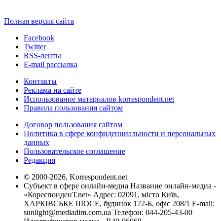
Полная версия сайта
Facebook
Twitter
RSS-ленты
E-mail рассылка
Контакты
Реклама на сайте
Использование материалов korrespondent.net
Правила пользования сайтом
Договор пользования сайтом
Политика в сфере конфиденциальности и персональных
данных
Пользовательское соглашение
Редакция
© 2000-2026, Korrespondent.net
Субъект в сфере онлайн-медиа Название онлайн-медиа -
«КореспонденТ.net» Адрес: 02091, місто Київ,
ХАРКІВСЬКЕ ШОСЕ, будинок 172-Б, офіс 208/1 E-mail:
sunlight@mediadim.com.ua
Телефон: 044-205-43-00