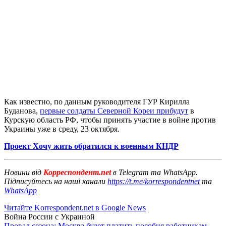
Как известно, по данным руководителя ГУР Кирилла
Буданова,
первые солдаты Северной Кореи прибудут
в
Курскую область РФ, чтобы принять участие в войне против
Украины уже в среду, 23 октября.
Проект Хочу жить обратился к военным КНДР
Новини від
Корреспондент.net
в Telegram та WhatsApp.
Підписуйтесь на наші канали
https://t.me/korrespondentnet
та
WhatsApp
Читайте Korrespondent.net в Google News
Война России с Украиной
Провал сезона: Москва будет платить пособия работникам