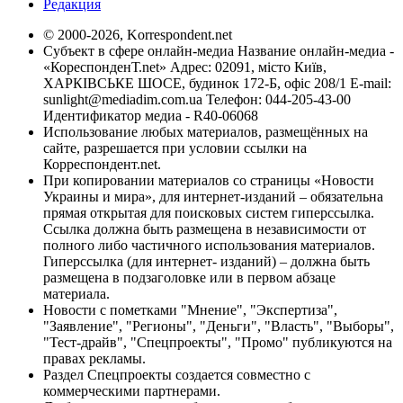
Редакция
© 2000-2026, Korrespondent.net
Субъект в сфере онлайн-медиа Название онлайн-медиа -
«КореспонденТ.net» Адрес: 02091, місто Київ,
ХАРКІВСЬКЕ ШОСЕ, будинок 172-Б, офіс 208/1 E-mail:
sunlight@mediadim.com.ua
Телефон: 044-205-43-00
Идентификатор медиа - R40-06068
Использование любых материалов, размещённых на
сайте, разрешается при условии ссылки на
Корреспондент.net.
При копировании материалов со страницы «Новости
Украины и мира», для интернет-изданий – обязательна
прямая открытая для поисковых систем гиперссылка.
Ссылка должна быть размещена в независимости от
полного либо частичного использования материалов.
Гиперссылка (для интернет- изданий) – должна быть
размещена в подзаголовке или в первом абзаце
материала.
Новости с пометками "Мнение", "Экспертиза",
"Заявление", "Регионы", "Деньги", "Власть", "Выборы",
"Тест-драйв", "Спецпроекты", "Промо" публикуются на
правах рекламы.
Раздел Спецпроекты создается совместно с
коммерческими партнерами.