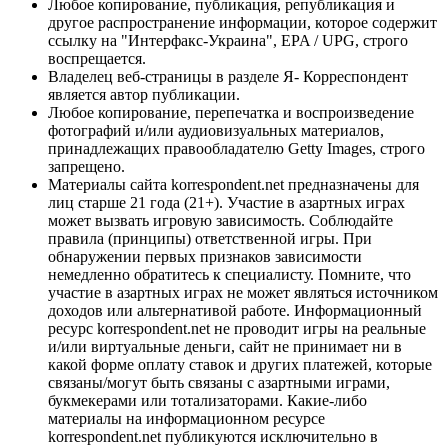
Любое копирование, публикация, републикация и
другое распространение информации, которое содержит
ссылку на "Интерфакс-Украина", EPA / UPG, строго
воспрещается.
Владелец веб-страницы в разделе Я- Корреспондент
является автор публикации.
Любое копирование, перепечатка и воспроизведение
фотографий и/или аудиовизуальных материалов,
принадлежащих правообладателю Getty Images, строго
запрещено.
Материалы сайта korrespondent.net предназначены для
лиц старше 21 года (21+). Участие в азартных играх
может вызвать игровую зависимость. Соблюдайте
правила (принципы) ответственной игры. При
обнаружении первых признаков зависимости
немедленно обратитесь к специалисту. Помните, что
участие в азартных играх не может являться источником
доходов или альтернативой работе. Информационный
ресурс korrespondent.net не проводит игры на реальные
и/или виртуальные деньги, сайт не принимает ни в
какой форме оплату ставок и других платежей, которые
связаны/могут быть связаны с азартными играми,
букмекерами или тотализаторами. Какие-либо
материалы на информационном ресурсе
korrespondent.net публикуются исключительно в