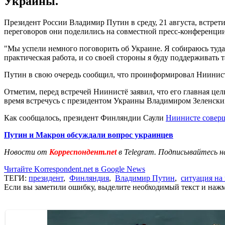
Украины.
Президент России Владимир Путин в среду, 21 августа, встрет
переговоров они поделились на совместной пресс-конференци
"Мы успели немного поговорить об Украине. Я собираюсь туда
практическая работа, и со своей стороны я буду поддерживать 
Путин в свою очередь сообщил, что проинформировал Ниинистё
Отметим, перед встречей Ниинистё заявил, что его главная це
время встречусь с президентом Украины Владимиром Зеленским"
Как сообщалось, президент Финляндии Саули
Ниинисте совер
Путин и Макрон обсуждали вопрос украинцев
Новости от
Корреспондент.net
в Telegram. Подписывайтесь н
Читайте Korrespondent.net в Google News
ТЕГИ:
президент
,
Финляндия
,
Владимир Путин
,
ситуация на
Если вы заметили ошибку, выделите необходимый текст и нажми