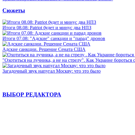
Сюжеты
Итоги 08.08: Patriot будет и минус два НПЗ
Итоги 07.08: "Адские" санкции и "парад" дронов
Адские санкции. Решение Сената США
"Охотиться на лучника, а не на стрелу". Как Украине бороться 
Загадочный звук напугал Москву: что это было
ВЫБОР РЕДАКТОРА