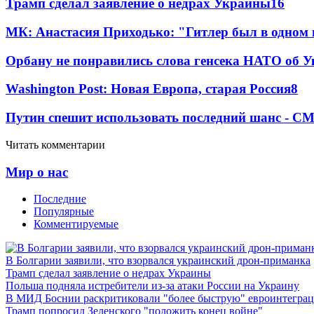
Трамп сделал заявление о недрах Украины
16
МК: Анастасия Приходько: "Гитлер был в одном
Орбану не понравились слова генсека НАТО об У
Washington Post: Новая Европа, старая Россия
8
Путин спешит использовать последний шанс - С
Читать комментарии
Мир о нас
Последние
Популярные
Комментируемые
В Болгарии заявили, что взорвался украинский дрон-приманка
Трамп сделал заявление о недрах Украины
Польша подняла истребители из-за атаки России на Украину
В МИД Боснии раскритиковали "более быструю" евроинтегра
Трамп попросил Зеленского "положить конец войне"