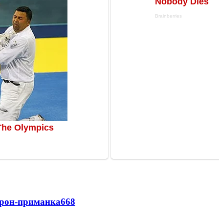
дрон-приманка
668