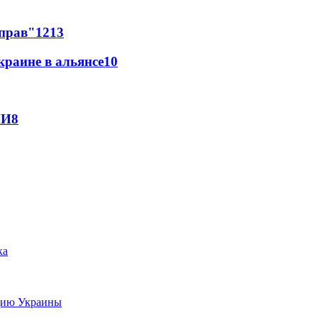
 прав"
12
13
краине в альянсе
10
МИ
8
цию Украины