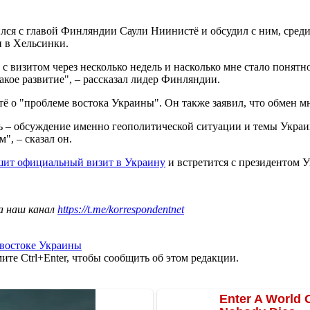
ился с главой Финляндии Саули Ниинистё и обсудил с ним, сред
и в Хельсинки.
 с визитом через несколько недель и насколько мне стало поня
такое развитие", – рассказал лидер Финляндии.
 о "проблеме востока Украины". Он также заявил, что обмен мн
ль – обсуждение именно геополитической ситуации и темы Украин
, – сказал он.
шит официальный визит в Украину
и встретится с президентом 
а наш канал
https://t.me/korrespondentnet
 востоке Украины
те Ctrl+Enter, чтобы сообщить об этом редакции.