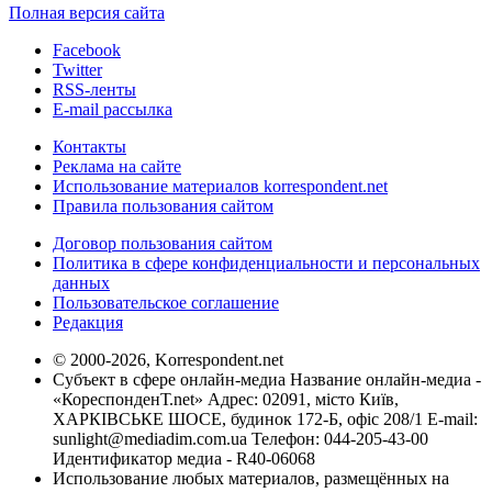
Полная версия сайта
Facebook
Twitter
RSS-ленты
E-mail рассылка
Контакты
Реклама на сайте
Использование материалов korrespondent.net
Правила пользования сайтом
Договор пользования сайтом
Политика в сфере конфиденциальности и персональных
данных
Пользовательское соглашение
Редакция
© 2000-2026, Korrespondent.net
Субъект в сфере онлайн-медиа Название онлайн-медиа -
«КореспонденТ.net» Адрес: 02091, місто Київ,
ХАРКІВСЬКЕ ШОСЕ, будинок 172-Б, офіс 208/1 E-mail:
sunlight@mediadim.com.ua
Телефон: 044-205-43-00
Идентификатор медиа - R40-06068
Использование любых материалов, размещённых на