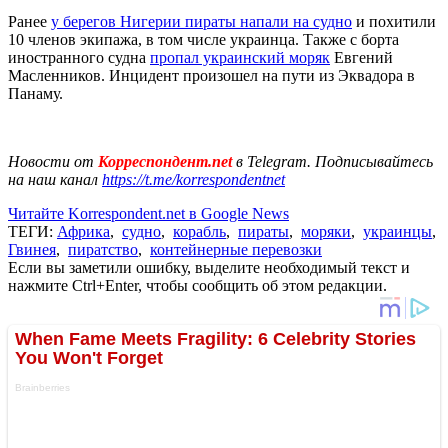
Ранее
у берегов Нигерии пираты напали на судно
и похитили
10 членов экипажа, в том числе украинца. Также с борта
иностранного судна
пропал украинский моряк
Евгений
Масленников. Инцидент произошел на пути из Эквадора в
Панаму.
Новости от
Корреспондент.net
в Telegram. Подписывайтесь
на наш канал
https://t.me/korrespondentnet
Читайте Korrespondent.net в Google News
ТЕГИ:
Африка
,
судно
,
корабль
,
пираты
,
моряки
,
украинцы
,
Гвинея
,
пиратство
,
контейнерные перевозки
Если вы заметили ошибку, выделите необходимый текст и
нажмите Ctrl+Enter, чтобы сообщить об этом редакции.