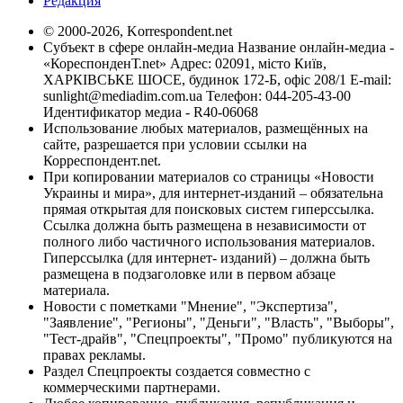
Редакция
© 2000-2026, Korrespondent.net
Субъект в сфере онлайн-медиа Название онлайн-медиа -
«КореспонденТ.net» Адрес: 02091, місто Київ,
ХАРКІВСЬКЕ ШОСЕ, будинок 172-Б, офіс 208/1 E-mail:
sunlight@mediadim.com.ua
Телефон: 044-205-43-00
Идентификатор медиа - R40-06068
Использование любых материалов, размещённых на
сайте, разрешается при условии ссылки на
Корреспондент.net.
При копировании материалов со страницы «Новости
Украины и мира», для интернет-изданий – обязательна
прямая открытая для поисковых систем гиперссылка.
Ссылка должна быть размещена в независимости от
полного либо частичного использования материалов.
Гиперссылка (для интернет- изданий) – должна быть
размещена в подзаголовке или в первом абзаце
материала.
Новости с пометками "Мнение", "Экспертиза",
"Заявление", "Регионы", "Деньги", "Власть", "Выборы",
"Тест-драйв", "Спецпроекты", "Промо" публикуются на
правах рекламы.
Раздел Спецпроекты создается совместно с
коммерческими партнерами.