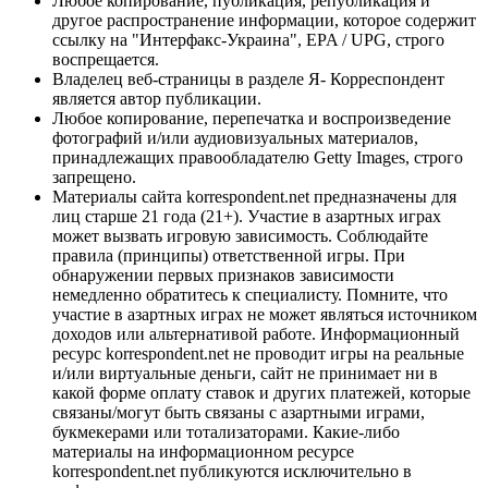
Любое копирование, публикация, републикация и
другое распространение информации, которое содержит
ссылку на "Интерфакс-Украина", EPA / UPG, строго
воспрещается.
Владелец веб-страницы в разделе Я- Корреспондент
является автор публикации.
Любое копирование, перепечатка и воспроизведение
фотографий и/или аудиовизуальных материалов,
принадлежащих правообладателю Getty Images, строго
запрещено.
Материалы сайта korrespondent.net предназначены для
лиц старше 21 года (21+). Участие в азартных играх
может вызвать игровую зависимость. Соблюдайте
правила (принципы) ответственной игры. При
обнаружении первых признаков зависимости
немедленно обратитесь к специалисту. Помните, что
участие в азартных играх не может являться источником
доходов или альтернативой работе. Информационный
ресурс korrespondent.net не проводит игры на реальные
и/или виртуальные деньги, сайт не принимает ни в
какой форме оплату ставок и других платежей, которые
связаны/могут быть связаны с азартными играми,
букмекерами или тотализаторами. Какие-либо
материалы на информационном ресурсе
korrespondent.net публикуются исключительно в