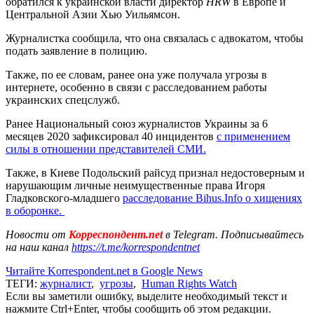
обратился к украинской власти директор
HRW
в Европе и
Центральной Азии Хью Уильямсон.
Журналистка сообщила, что она связалась с адвокатом, чтобы
подать заявление в полицию.
Также, по ее словам, ранее она уже получала угрозы в
интернете, особенно в связи с расследованием работы
украинских спецслужб.
Ранее Национальный союз журналистов Украины за 6
месяцев 2020 зафиксировал 40 инцидентов
с применением
силы в отношении представителей СМИ.
Также, в Киеве Подольский райсуд признал недостоверным и
нарушающим личные неимущественные права Игоря
Гладковского-младшего
расследование Bihus.Info о хищениях
в оборонке.
Новости от
Корреспондент.net
в Telegram. Подписывайтесь
на наш канал
https://t.me/korrespondentnet
Читайте Korrespondent.net в Google News
ТЕГИ:
журналист
,
угрозы
,
Human Rights Watch
Если вы заметили ошибку, выделите необходимый текст и
нажмите Ctrl+Enter, чтобы сообщить об этом редакции.