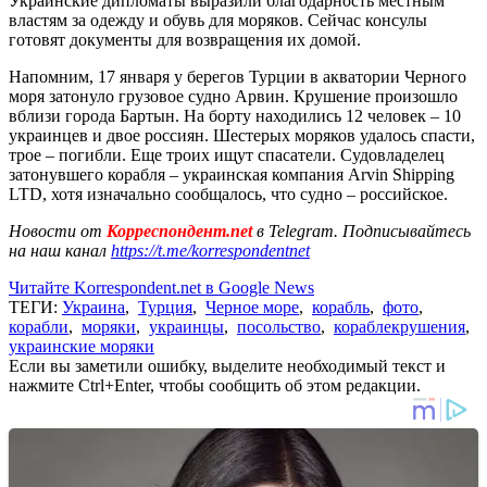
Украинские дипломаты выразили благодарность местным
властям за одежду и обувь для моряков. Сейчас консулы
готовят документы для возвращения их домой.
Напомним, 17 января у берегов Турции в акватории Черного
моря затонуло грузовое судно Арвин. Крушение произошло
вблизи города Бартын. На борту находились 12 человек – 10
украинцев и двое россиян. Шестерых моряков удалось спасти,
трое – погибли. Еще троих ищут спасатели. Судовладелец
затонувшего корабля – украинская компания Arvin Shipping
LTD, хотя изначально сообщалось, что судно – российское.
Новости от
Корреспондент.net
в Telegram. Подписывайтесь
на наш канал
https://t.me/korrespondentnet
Читайте Korrespondent.net в Google News
ТЕГИ:
Украина
,
Турция
,
Черное море
,
корабль
,
фото
,
корабли
,
моряки
,
украинцы
,
посольство
,
кораблекрушения
,
украинские моряки
Если вы заметили ошибку, выделите необходимый текст и
нажмите Ctrl+Enter, чтобы сообщить об этом редакции.