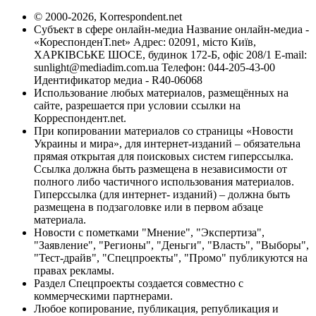
© 2000-2026, Korrespondent.net
Субъект в сфере онлайн-медиа Название онлайн-медиа -
«КореспонденТ.net» Адрес: 02091, місто Київ,
ХАРКІВСЬКЕ ШОСЕ, будинок 172-Б, офіс 208/1 E-mail:
sunlight@mediadim.com.ua
Телефон: 044-205-43-00
Идентификатор медиа - R40-06068
Использование любых материалов, размещённых на
сайте, разрешается при условии ссылки на
Корреспондент.net.
При копировании материалов со страницы «Новости
Украины и мира», для интернет-изданий – обязательна
прямая открытая для поисковых систем гиперссылка.
Ссылка должна быть размещена в независимости от
полного либо частичного использования материалов.
Гиперссылка (для интернет- изданий) – должна быть
размещена в подзаголовке или в первом абзаце
материала.
Новости с пометками "Мнение", "Экспертиза",
"Заявление", "Регионы", "Деньги", "Власть", "Выборы",
"Тест-драйв", "Спецпроекты", "Промо" публикуются на
правах рекламы.
Раздел Спецпроекты создается совместно с
коммерческими партнерами.
Любое копирование, публикация, републикация и