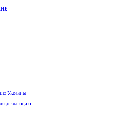
МИ
8
цию Украины
ную декларацию