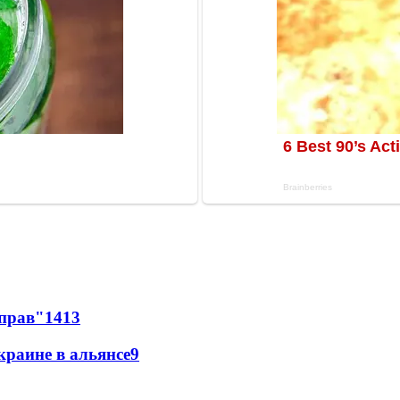
 прав"
14
13
краине в альянсе
9