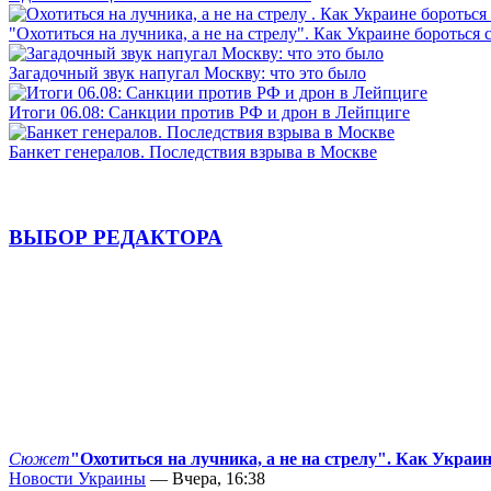
"Охотиться на лучника, а не на стрелу". Как Украине бороться 
Загадочный звук напугал Москву: что это было
Итоги 06.08: Санкции против РФ и дрон в Лейпциге
Банкет генералов. Последствия взрыва в Москве
ВЫБОР РЕДАКТОРА
Сюжет
"Охотиться на лучника, а не на стрелу". Как Украи
Новости Украины
— Вчера, 16:38