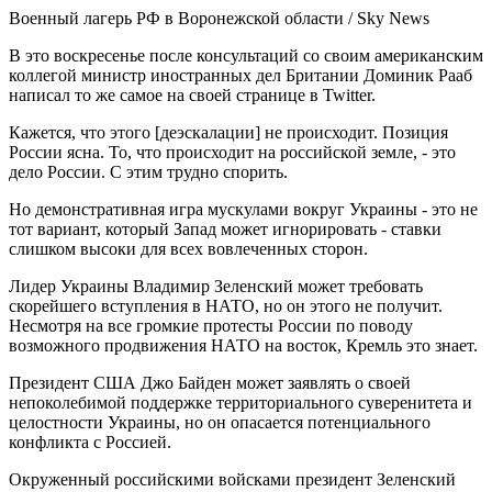
Военный лагерь РФ в Воронежской области / Sky News
В это воскресенье после консультаций со своим американским
коллегой министр иностранных дел Британии Доминик Рааб
написал то же самое на своей странице в Twitter.
Кажется, что этого [деэскалации] не происходит. Позиция
России ясна. То, что происходит на российской земле, - это
дело России. С этим трудно спорить.
Но демонстративная игра мускулами вокруг Украины - это не
тот вариант, который Запад может игнорировать - ставки
слишком высоки для всех вовлеченных сторон.
Лидер Украины Владимир Зеленский может требовать
скорейшего вступления в НАТО, но он этого не получит.
Несмотря на все громкие протесты России по поводу
возможного продвижения НАТО на восток, Кремль это знает.
Президент США Джо Байден может заявлять о своей
непоколебимой поддержке территориального суверенитета и
целостности Украины, но он опасается потенциального
конфликта с Россией.
Окруженный российскими войсками президент Зеленский