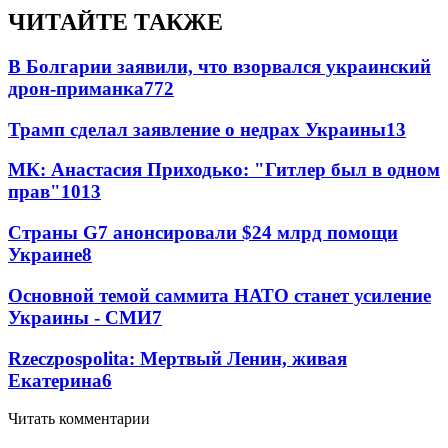
ЧИТАЙТЕ ТАКЖЕ
В Болгарии заявили, что взорвался украинский
дрон-приманка
772
Трамп сделал заявление о недрах Украины
13
МК: Анастасия Приходько: "Гитлер был в одном
прав"
10
13
Страны G7 анонсировали $24 млрд помощи
Украине
8
Основной темой саммита НАТО станет усиление
Украины - СМИ
7
Rzeczpospolita: Мертвый Ленин, живая
Екатерина
6
Читать комментарии