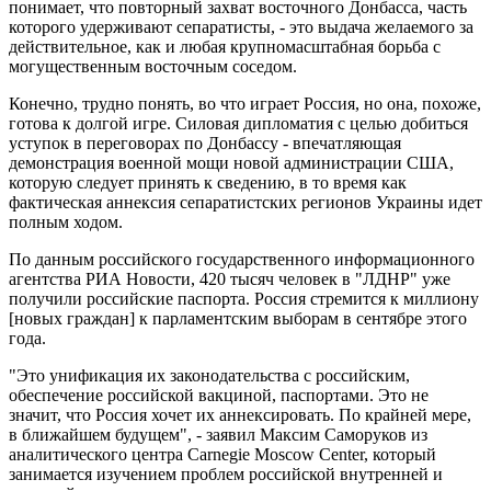
понимает, что повторный захват восточного Донбасса, часть
которого удерживают сепаратисты, - это выдача желаемого за
действительное, как и любая крупномасштабная борьба с
могущественным восточным соседом.
Конечно, трудно понять, во что играет Россия, но она, похоже,
готова к долгой игре. Силовая дипломатия с целью добиться
уступок в переговорах по Донбассу - впечатляющая
демонстрация военной мощи новой администрации США,
которую следует принять к сведению, в то время как
фактическая аннексия сепаратистских регионов Украины идет
полным ходом.
По данным российского государственного информационного
агентства РИА Новости, 420 тысяч человек в "ЛДНР" уже
получили российские паспорта. Россия стремится к миллиону
[новых граждан] к парламентским выборам в сентябре этого
года.
"Это унификация их законодательства с российским,
обеспечение российской вакциной, паспортами. Это не
значит, что Россия хочет их аннексировать. По крайней мере,
в ближайшем будущем", - заявил Максим Саморуков из
аналитического центра Carnegie Moscow Center, который
занимается изучением проблем российской внутренней и