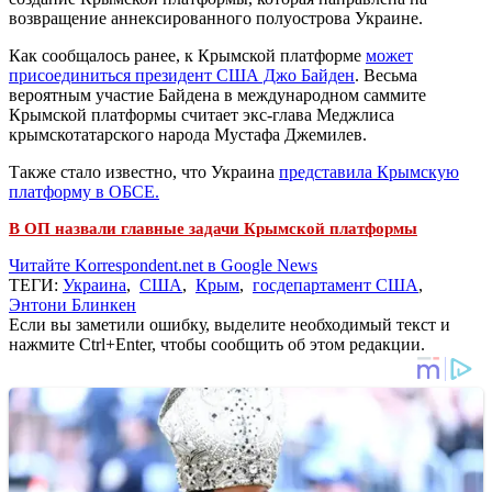
возвращение аннексированного полуострова Украине.
Как сообщалось ранее, к Крымской платформе
может
присоединиться президент США Джо Байден
. Весьма
вероятным участие Байдена в международном саммите
Крымской платформы считает экс-глава Меджлиса
крымскотатарского народа Мустафа Джемилев.
Также стало известно, что Украина
представила Крымскую
платформу в ОБСЕ.
В ОП назвали главные задачи Крымской платформы
Читайте Korrespondent.net в Google News
ТЕГИ:
Украина
,
США
,
Крым
,
госдепартамент США
,
Энтони Блинкен
Если вы заметили ошибку, выделите необходимый текст и
нажмите Ctrl+Enter, чтобы сообщить об этом редакции.