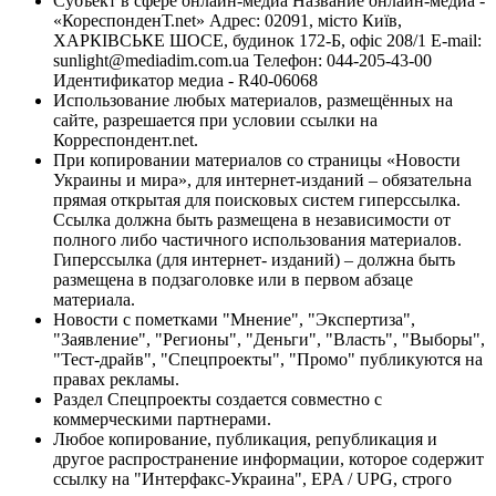
Субъект в сфере онлайн-медиа Название онлайн-медиа -
«КореспонденТ.net» Адрес: 02091, місто Київ,
ХАРКІВСЬКЕ ШОСЕ, будинок 172-Б, офіс 208/1 E-mail:
sunlight@mediadim.com.ua
Телефон: 044-205-43-00
Идентификатор медиа - R40-06068
Использование любых материалов, размещённых на
сайте, разрешается при условии ссылки на
Корреспондент.net.
При копировании материалов со страницы «Новости
Украины и мира», для интернет-изданий – обязательна
прямая открытая для поисковых систем гиперссылка.
Ссылка должна быть размещена в независимости от
полного либо частичного использования материалов.
Гиперссылка (для интернет- изданий) – должна быть
размещена в подзаголовке или в первом абзаце
материала.
Новости с пометками "Мнение", "Экспертиза",
"Заявление", "Регионы", "Деньги", "Власть", "Выборы",
"Тест-драйв", "Спецпроекты", "Промо" публикуются на
правах рекламы.
Раздел Спецпроекты создается совместно с
коммерческими партнерами.
Любое копирование, публикация, републикация и
другое распространение информации, которое содержит
ссылку на "Интерфакс-Украина", EPA / UPG, строго