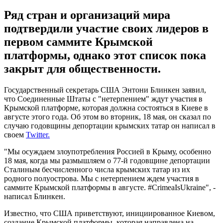
Ряд стран и организаций мира
подтвердили участие своих лидеров в
первом саммите Крымской
платформы, однако этот список пока
закрыт для общественности.
Государственный секретарь США Энтони Блинкен заявил,
что Соединенные Штаты с "нетерпением" ждут участия в
Крымской платформе, которая должна состояться в Киеве в
августе этого года. Об этом во вторник, 18 мая, он сказал по
случаю годовщины депортации крымских татар он написал в
своем
Twitter.
"Мы осуждаем злоупотребления Россией в Крыму, особенно
18 мая, когда мы размышляем о 77-й годовщине депортации
Сталиным бесчисленного числа крымских татар из их
родного полуострова. Мы с нетерпением ждем участия в
саммите Крымской платформы в августе. #CrimeaIsUkraine", -
написал Блинкен.
Известно, что США приветствуют, инициированное Киевом,
создание Крымской платформы, которая направлена на