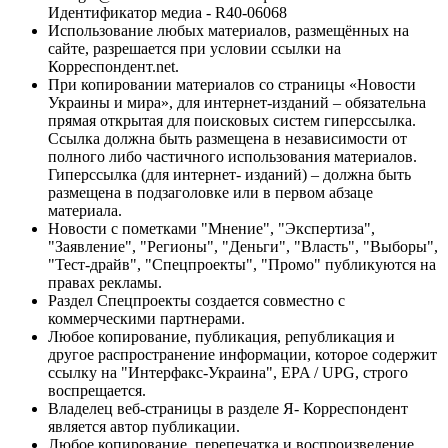
Идентификатор медиа - R40-06068
Использование любых материалов, размещённых на
сайте, разрешается при условии ссылки на
Корреспондент.net.
При копировании материалов со страницы «Новости
Украины и мира», для интернет-изданий – обязательна
прямая открытая для поисковых систем гиперссылка.
Ссылка должна быть размещена в независимости от
полного либо частичного использования материалов.
Гиперссылка (для интернет- изданий) – должна быть
размещена в подзаголовке или в первом абзаце
материала.
Новости с пометками "Мнение", "Экспертиза",
"Заявление", "Регионы", "Деньги", "Власть", "Выборы",
"Тест-драйв", "Спецпроекты", "Промо" публикуются на
правах рекламы.
Раздел Спецпроекты создается совместно с
коммерческими партнерами.
Любое копирование, публикация, републикация и
другое распространение информации, которое содержит
ссылку на "Интерфакс-Украина", EPA / UPG, строго
воспрещается.
Владелец веб-страницы в разделе Я- Корреспондент
является автор публикации.
Любое копирование, перепечатка и воспроизведение