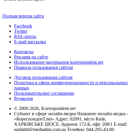
Полная версия сайта
Facebook
Twitter
RSS-ленты
E-mail рассылка
Контакты
Реклама на сайте
Использование материалов korrespondent.net
Правила пользования сайтом
Договор пользования сайтом
Политика в сфере конфиденциальности и персональных
данных
Пользовательское соглашение
Редакция
© 2000-2026, Korrespondent.net
Субъект в сфере онлайн-медиа Название онлайн-медиа -
«КореспонденТ.net» Адрес: 02091, місто Київ,
ХАРКІВСЬКЕ ШОСЕ, будинок 172-Б, офіс 208/1 E-mail:
sunlight@mediadim.com.ua
Телефон: 044-205-43-00