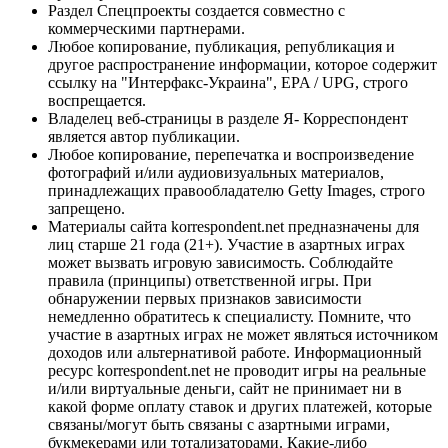
Раздел Спецпроекты создается совместно с
коммерческими партнерами.
Любое копирование, публикация, републикация и
другое распространение информации, которое содержит
ссылку на "Интерфакс-Украина", EPA / UPG, строго
воспрещается.
Владелец веб-страницы в разделе Я- Корреспондент
является автор публикации.
Любое копирование, перепечатка и воспроизведение
фотографий и/или аудиовизуальных материалов,
принадлежащих правообладателю Getty Images, строго
запрещено.
Материалы сайта korrespondent.net предназначены для
лиц старше 21 года (21+). Участие в азартных играх
может вызвать игровую зависимость. Соблюдайте
правила (принципы) ответственной игры. При
обнаружении первых признаков зависимости
немедленно обратитесь к специалисту. Помните, что
участие в азартных играх не может являться источником
доходов или альтернативой работе. Информационный
ресурс korrespondent.net не проводит игры на реальные
и/или виртуальные деньги, сайт не принимает ни в
какой форме оплату ставок и других платежей, которые
связаны/могут быть связаны с азартными играми,
букмекерами или тотализаторами. Какие-либо