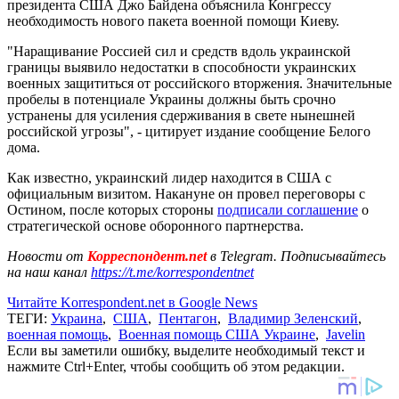
президента США Джо Байдена объяснила Конгрессу
необходимость нового пакета военной помощи Киеву.
"Наращивание Россией сил и средств вдоль украинской
границы выявило недостатки в способности украинских
военных защититься от российского вторжения. Значительные
пробелы в потенциале Украины должны быть срочно
устранены для усиления сдерживания в свете нынешней
российской угрозы", - цитирует издание сообщение Белого
дома.
Как известно, украинский лидер находится в США с
официальным визитом. Накануне он провел переговоры с
Остином, после которых стороны
подписали соглашение
о
стратегической основе оборонного партнерства.
Новости от
Корреспондент.net
в Telegram. Подписывайтесь
на наш канал
https://t.me/korrespondentnet
Читайте Korrespondent.net в Google News
ТЕГИ:
Украина
,
США
,
Пентагон
,
Владимир Зеленский
,
военная помощь
,
Военная помощь США Украине
,
Javelin
Если вы заметили ошибку, выделите необходимый текст и
нажмите Ctrl+Enter, чтобы сообщить об этом редакции.