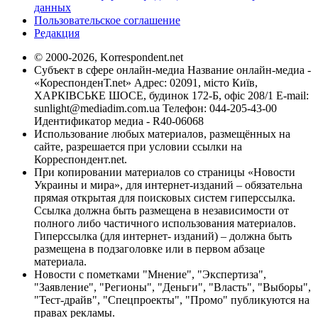
данных
Пользовательское соглашение
Редакция
© 2000-2026, Korrespondent.net
Субъект в сфере онлайн-медиа Название онлайн-медиа -
«КореспонденТ.net» Адрес: 02091, місто Київ,
ХАРКІВСЬКЕ ШОСЕ, будинок 172-Б, офіс 208/1 E-mail:
sunlight@mediadim.com.ua
Телефон: 044-205-43-00
Идентификатор медиа - R40-06068
Использование любых материалов, размещённых на
сайте, разрешается при условии ссылки на
Корреспондент.net.
При копировании материалов со страницы «Новости
Украины и мира», для интернет-изданий – обязательна
прямая открытая для поисковых систем гиперссылка.
Ссылка должна быть размещена в независимости от
полного либо частичного использования материалов.
Гиперссылка (для интернет- изданий) – должна быть
размещена в подзаголовке или в первом абзаце
материала.
Новости с пометками "Мнение", "Экспертиза",
"Заявление", "Регионы", "Деньги", "Власть", "Выборы",
"Тест-драйв", "Спецпроекты", "Промо" публикуются на
правах рекламы.