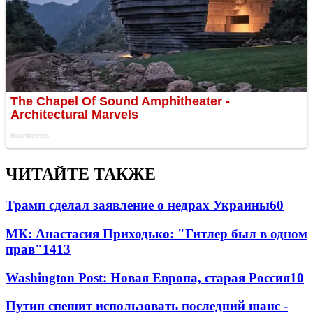
ЧИТАЙТЕ ТАКЖЕ
Трамп сделал заявление о недрах Украины
60
МК: Анастасия Приходько: "Гитлер был в одном
прав"
14
13
Washington Post: Новая Европа, старая Россия
10
Путин спешит использовать последний шанс -