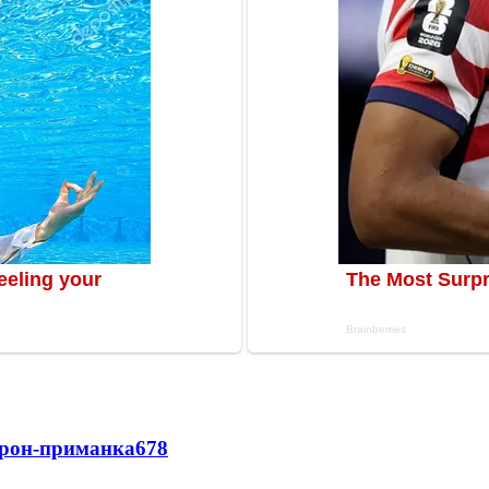
дрон-приманка
678