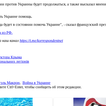
 против Украины будет продолжаться, а также высказал мнение,
ть Украине помощь.
да будет в состоянии помочь Украине", - сказал французский пре
а из РФ.
а наш канал
https://t.me/korrespondentnet
сектора Крыма
іональних легіонів
эль Макрон
,
Война в Украине
те Ctrl+Enter, чтобы сообщить об этом редакции.