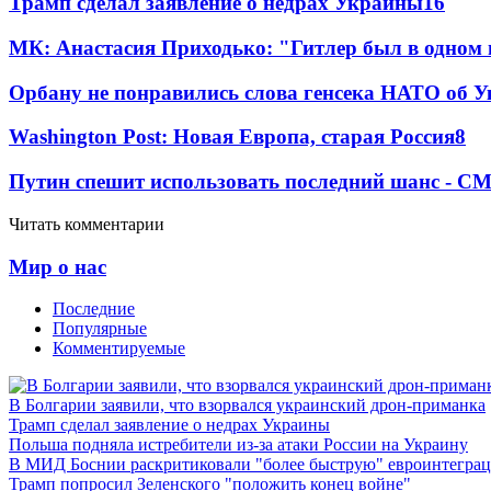
Трамп сделал заявление о недрах Украины
16
МК: Анастасия Приходько: "Гитлер был в одном
Орбану не понравились слова генсека НАТО об У
Washington Post: Новая Европа, старая Россия
8
Путин спешит использовать последний шанс - С
Читать комментарии
Мир о нас
Последние
Популярные
Комментируемые
В Болгарии заявили, что взорвался украинский дрон-приманка
Трамп сделал заявление о недрах Украины
Польша подняла истребители из-за атаки России на Украину
В МИД Боснии раскритиковали "более быструю" евроинтегра
Трамп попросил Зеленского "положить конец войне"