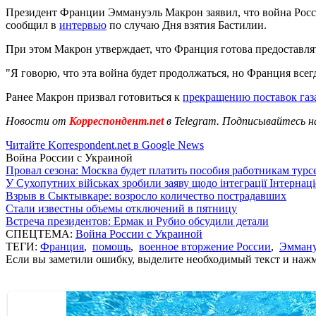
Президент Франции Эммануэль Макрон заявил, что война России
сообщил в
интервью
по случаю Дня взятия Бастилии.
При этом Макрон утверждает, что Франция готова предоставля
"Я говорю, что эта война будет продолжаться, но Франция всег
Ранее Макрон призвал готовиться к
прекращению поставок газ
Новости от
Корреспондент.net
в Telegram. Подписывайтесь н
Читайте Korrespondent.net в Google News
Война России с Украиной
Провал сезона: Москва будет платить пособия работникам тур
У Сухопутних військах зробили заяву щодо інтеграції Інтернац
Взрыв в Сыктывкаре: возросло количество пострадавших
Стали известны объемы отключений в пятницу
Встреча президентов: Ермак и Рубио обсудили детали
СПЕЦТЕМА:
Война России с Украиной
ТЕГИ:
Франция
,
помощь
,
военное вторжение России
,
Эмману
Если вы заметили ошибку, выделите необходимый текст и нажми