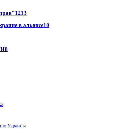
 прав"
12
13
краине в альянсе
10
МИ
8
цию Украины