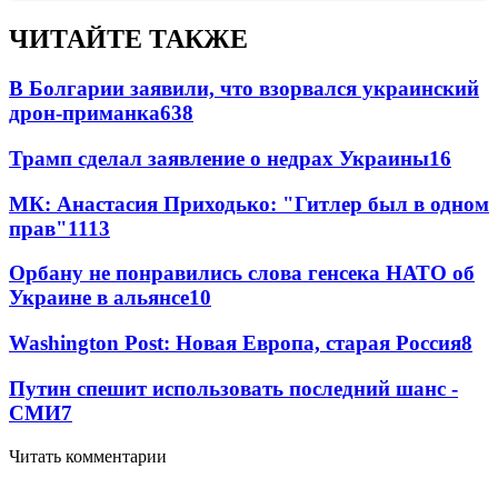
ЧИТАЙТЕ ТАКЖЕ
В Болгарии заявили, что взорвался украинский
дрон-приманка
638
Трамп сделал заявление о недрах Украины
16
МК: Анастасия Приходько: "Гитлер был в одном
прав"
11
13
Орбану не понравились слова генсека НАТО об
Украине в альянсе
10
Washington Post: Новая Европа, старая Россия
8
Путин спешит использовать последний шанс -
СМИ
7
Читать комментарии