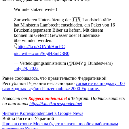
Wir unterstützen weiter!
Zur weiteren Unterstützung der 🇺🇦 Landstreitkräfte
hat Ministerin Lambrecht entschieden, ein Paket von 16
Brückenlegepanzern Biber zu liefern. Mit diesem
können im Gefecht Gewässer oder Hindernisse
überwunden werden.
👇
https://t.co/xON5bHucPC
pic.twitter.com/SogH3mD3B0
— Verteidigungsministerium (@BMVg_Bundeswehr)
July 29, 2022
Ранее сообщалось, что правительство Федеративной
Республики Германия негласно дало
согласие на продажу 100
самоходных гаубиц Panzerhaubitze 2000 Украине.
Новости от
Корреспондент.net
в Telegram. Подписывайтесь
на наш канал
https://t.me/korrespondentnet
Читайте Korrespondent.net в Google News
Война России с Украиной
Провал сезона: Москва будет платить пособия работникам
турсектора Крыма