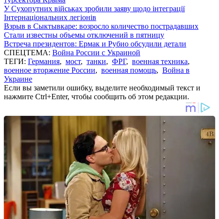
У Сухопутних військах зробили заяву щодо інтеграції
Інтернаціональних легіонів
Взрыв в Сыктывкаре: возросло количество пострадавших
Стали известны объемы отключений в пятницу
Встреча президентов: Ермак и Рубио обсудили детали
СПЕЦТЕМА:
Война России с Украиной
ТЕГИ:
Германия
,
мост
,
танки
,
ФРГ
,
военная техника
,
военное вторжение России
,
военная помощь
,
Война в
Украине
Если вы заметили ошибку, выделите необходимый текст и
нажмите Ctrl+Enter, чтобы сообщить об этом редакции.