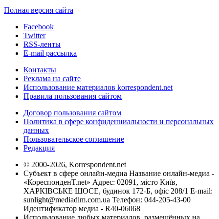
Полная версия сайта
Facebook
Twitter
RSS-ленты
E-mail рассылка
Контакты
Реклама на сайте
Использование материалов korrespondent.net
Правила пользования сайтом
Договор пользования сайтом
Политика в сфере конфиденциальности и персональных
данных
Пользовательское соглашение
Редакция
© 2000-2026, Korrespondent.net
Субъект в сфере онлайн-медиа Название онлайн-медиа -
«КореспонденТ.net» Адрес: 02091, місто Київ,
ХАРКІВСЬКЕ ШОСЕ, будинок 172-Б, офіс 208/1 E-mail:
sunlight@mediadim.com.ua
Телефон: 044-205-43-00
Идентификатор медиа - R40-06068
Использование любых материалов, размещённых на