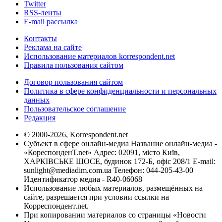
Twitter
RSS-ленты
E-mail рассылка
Контакты
Реклама на сайте
Использование материалов korrespondent.net
Правила пользования сайтом
Договор пользования сайтом
Политика в сфере конфиденциальности и персональных
данных
Пользовательское соглашение
Редакция
© 2000-2026, Korrespondent.net
Субъект в сфере онлайн-медиа Название онлайн-медиа -
«КореспонденТ.net» Адрес: 02091, місто Київ,
ХАРКІВСЬКЕ ШОСЕ, будинок 172-Б, офіс 208/1 E-mail:
sunlight@mediadim.com.ua
Телефон: 044-205-43-00
Идентификатор медиа - R40-06068
Использование любых материалов, размещённых на
сайте, разрешается при условии ссылки на
Корреспондент.net.
При копировании материалов со страницы «Новости