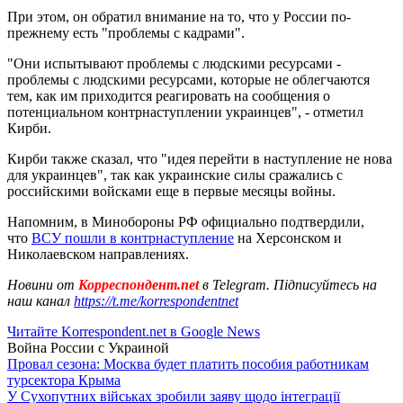
При этом, он обратил внимание на то, что у России по-
прежнему есть "проблемы с кадрами".
"Они испытывают проблемы с людскими ресурсами -
проблемы с людскими ресурсами, которые не облегчаются
тем, как им приходится реагировать на сообщения о
потенциальном контрнаступлении украинцев", - отметил
Кирби.
Кирби также сказал, что "идея перейти в наступление не нова
для украинцев", так как украинские силы сражались с
российскими войсками еще в первые месяцы войны.
Напомним, в Минобороны РФ официально подтвердили,
что
ВСУ пошли в контрнаступление
на Херсонском и
Николаевском направлениях.
Новини от
Корреспондент.net
в Telegram. Підписуйтесь на
наш канал
https://t.me/korrespondentnet
Читайте Korrespondent.net в Google News
Война России с Украиной
Провал сезона: Москва будет платить пособия работникам
турсектора Крыма
У Сухопутних військах зробили заяву щодо інтеграції