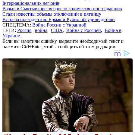
Інтернаціональних легіонів
Взрыв в Сыктывкаре: возросло количество пострадавших
Стали известны объемы отключений в пятницу
Встреча президентов: Ермак и Рубио обсудили детали
СПЕЦТЕМА:
Война России с Украиной
ТЕГИ:
Россия
,
война
,
США
,
Война с Россией
,
Война в
Украине
Если вы заметили ошибку, выделите необходимый текст и
нажмите Ctrl+Enter, чтобы сообщить об этом редакции.