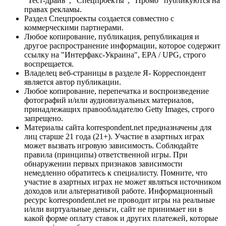
"Тест-драйв", "Спецпроекты", "Промо" публикуются на
правах рекламы.
Раздел Спецпроекты создается совместно с
коммерческими партнерами.
Любое копирование, публикация, републикация и
другое распространение информации, которое содержит
ссылку на "Интерфакс-Украина", EPA / UPG, строго
воспрещается.
Владелец веб-страницы в разделе Я- Корреспондент
является автор публикации.
Любое копирование, перепечатка и воспроизведение
фотографий и/или аудиовизуальных материалов,
принадлежащих правообладателю Getty Images, строго
запрещено.
Материалы сайта korrespondent.net предназначены для
лиц старше 21 года (21+). Участие в азартных играх
может вызвать игровую зависимость. Соблюдайте
правила (принципы) ответственной игры. При
обнаружении первых признаков зависимости
немедленно обратитесь к специалисту. Помните, что
участие в азартных играх не может являться источником
доходов или альтернативой работе. Информационный
ресурс korrespondent.net не проводит игры на реальные
и/или виртуальные деньги, сайт не принимает ни в
какой форме оплату ставок и других платежей, которые