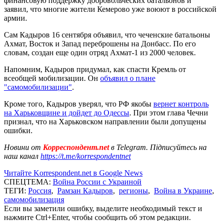
финансовую поддержку добровольческих батальонов и
заявил, что многие жители Кемерово уже воюют в российской
армии.
Сам Кадыров 16 сентября объявил, что чеченские батальоны
Ахмат, Восток и Запад переброшены на Донбасс. По его
словам, создан еще один отряд Ахмат-1 из 2000 человек.
Напомним, Кадыров придумал, как спасти Кремль от
всеобщей мобилизации. Он
объявил о плане
"самомобилизации"
.
Кроме того, Кадыров уверял, что РФ якобы
вернет контроль
на Харьковщине и дойдет до Одессы
. При этом глава Чечни
признал, что на Харьковском направлении были допущены
ошибки.
Новини от
Корреспондент.net
в Telegram. Підписуйтесь на
наш канал
https://t.me/korrespondentnet
Читайте Korrespondent.net в Google News
СПЕЦТЕМА:
Война России с Украиной
ТЕГИ:
Россия
,
Рамзан Кадыров
,
регионы
,
Война в Украине
,
самомобилизация
Если вы заметили ошибку, выделите необходимый текст и
нажмите Ctrl+Enter, чтобы сообщить об этом редакции.