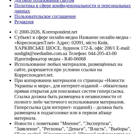
Договор пользования сайтом
Политика в сфере конфиденциальности и персональных
данных
Пользовательское соглашение
Редакция
© 2000-2026, Korrespondent.net
Субъект в сфере онлайн-медиа Название онлайн-медиа -
«КореспонденТ.net» Адрес: 02091, місто Київ,
ХАРКІВСЬКЕ ШОСЕ, будинок 172-Б, офіс 208/1 E-mail:
sunlight@mediadim.com.ua
Телефон: 044-205-43-00
Идентификатор медиа - R40-06068
Использование любых материалов, размещённых на
сайте, разрешается при условии ссылки на
Корреспондент.net.
При копировании материалов со страницы «Новости
Украины и мира», для интернет-изданий – обязательна
прямая открытая для поисковых систем гиперссылка.
Ссылка должна быть размещена в независимости от
полного либо частичного использования материалов.
Гиперссылка (для интернет- изданий) – должна быть
размещена в подзаголовке или в первом абзаце
материала.
Новости с пометками "Мнение", "Экспертиза",
"Заявление", "Регионы", "Деньги", "Власть", "Выборы",