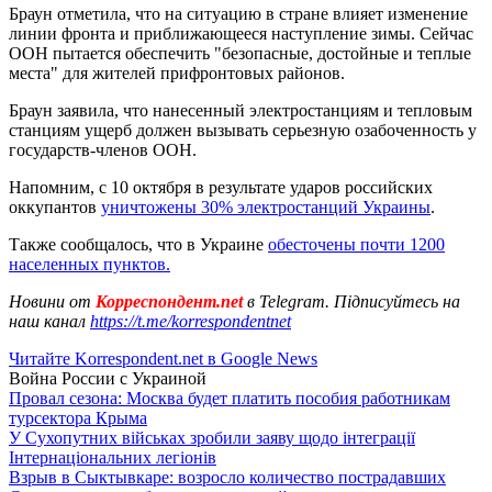
Браун отметила, что на ситуацию в стране влияет изменение
линии фронта и приближающееся наступление зимы. Сейчас
ООН пытается обеспечить "безопасные, достойные и теплые
места" для жителей прифронтовых районов.
Браун заявила, что нанесенный электростанциям и тепловым
станциям ущерб должен вызывать серьезную озабоченность у
государств-членов ООН.
Напомним, с 10 октября в результате ударов российских
оккупантов
уничтожены 30% электростанций Украины
.
Также сообщалось, что в Украине
обесточены почти 1200
населенных пунктов.
Новини от
Корреспондент.net
в Telegram. Підписуйтесь на
наш канал
https://t.me/korrespondentnet
Читайте Korrespondent.net в Google News
Война России с Украиной
Провал сезона: Москва будет платить пособия работникам
турсектора Крыма
У Сухопутних військах зробили заяву щодо інтеграції
Інтернаціональних легіонів
Взрыв в Сыктывкаре: возросло количество пострадавших