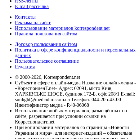
RSS-ленты
E-mail рассылка
Контакты
Реклама на сайте
Использование материалов korrespondent.net
Правила пользования сайтом
Договор пользования сайтом
Политика в сфере конфиденциальности и персональных
данных
Пользовательское соглашение
Редакция
© 2000-2026, Korrespondent.net
Субъект в сфере онлайн-медиа Название онлайн-медиа -
«КореспонденТ.net» Адрес: 02091, місто Київ,
ХАРКІВСЬКЕ ШОСЕ, будинок 172-Б, офіс 208/1 E-mail:
sunlight@mediadim.com.ua
Телефон: 044-205-43-00
Идентификатор медиа - R40-06068
Использование любых материалов, размещённых на
сайте, разрешается при условии ссылки на
Корреспондент.net.
При копировании материалов со страницы «Новости
Украины и мира», для интернет-изданий – обязательна
прямая открытая для поисковых систем гиперссылка.