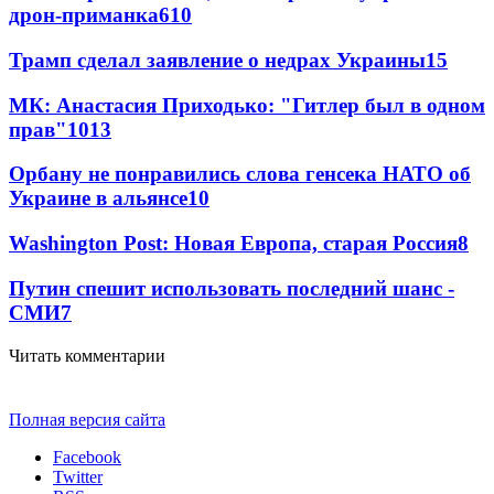
дрон-приманка
610
Трамп сделал заявление о недрах Украины
15
МК: Анастасия Приходько: "Гитлер был в одном
прав"
10
13
Орбану не понравились слова генсека НАТО об
Украине в альянсе
10
Washington Post: Новая Европа, старая Россия
8
Путин спешит использовать последний шанс -
СМИ
7
Читать комментарии
Полная версия сайта
Facebook
Twitter