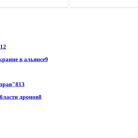
12
краине в альянсе
9
 прав"
8
13
области дронов
8