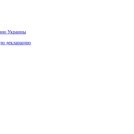
цию Украины
ную декларацию