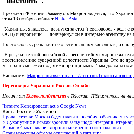
"выстоять".
Президент Франции Эммануэль Макрон надеется, что Украина в
этом 18 ноября сообщает
Nikkei Asia
.
"Украинцы, я надеюсь, вернутся за стол (переговоров - ред.) 
ООН) и европейцы", - подчеркнул он в интервью агентству на
По его словам, речь идет не о региональном конфликте, а о н
"В результате этой российской агрессии гибнут мирные жите
восстановлению суверенной целостности Украины. Это не прос
мы подписываемся под этими принципами. И мы должны помочь
Напомним,
Макрон призвал страны Азиатско-Тихоокеанского 
Переговоры Украины и России. Онлайн
Новини от
Корреспондент.net
в Telegram. Підписуйтесь на на
Читайте Korrespondent.net в Google News
Война России с Украиной
Провал сезона: Москва будет платить пособия работникам тур
У Сухопутних військах зробили заяву щодо інтеграції Інтернац
Взрыв в Сыктывкаре: возросло количество пострадавших
Стали известны объемы отключений в пятницу