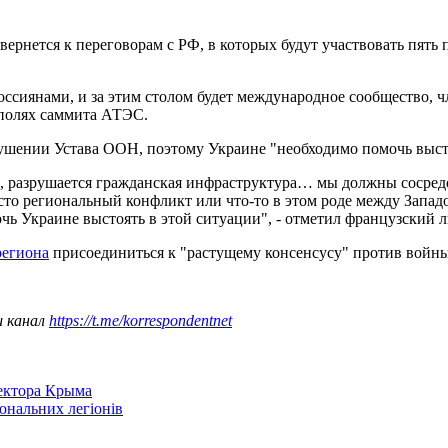
ернется к переговорам с РФ, в которых будут участвовать пят
с россиянами, и за этим столом будет международное сообщество,
 полях саммита АТЭС.
арушении Устава ООН, поэтому Украине "необходимо помочь выст
ли, разрушается гражданская инфраструктура… мы должны сосред
то региональный конфликт или что-то в этом роде между Запад
 Украине выстоять в этой ситуации", - отметил французский л
региона
присоединиться к "растущему консенсусу" против войны
ш канал
https://t.me/korrespondentnet
сектора Крыма
іональних легіонів