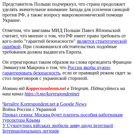
Представитель Польши подчеркнул, что страна продолжает
уделять значительное внимание Запада для усиления санкций
против РФ, а также вопросу макроэкономической помощи
Украине.
Отметим, что замглавы МИД Польши Павел Яблоньский
считает, что мнение о том, что РФ имеет право требовать от
кого-либо "гарантий безопасности"
является стратегической
ошибкой
. При сложившихся обстоятельствах подобные
требования должна выдвигать Европа.
Он отреагировал таким образом на слова президента Франции
Эммануэля Макрона о том, что
России якобы нужно
гарантировать безопасность
, если ее правящий режим сядет за
стол переговоров с украинской стороной.
Новини від
Корреспондент.net
в Telegram. Підписуйтесь на
наш канал
https://t.me/korrespondentnet
Читайте Korrespondent.net в Google News
Война России с Украиной
Провал сезона: Москва будет платить пособия работникам
турсектора Крыма
У Сухопутних військах зробили заяву щодо інтеграції
Інтернаціональних легіонів