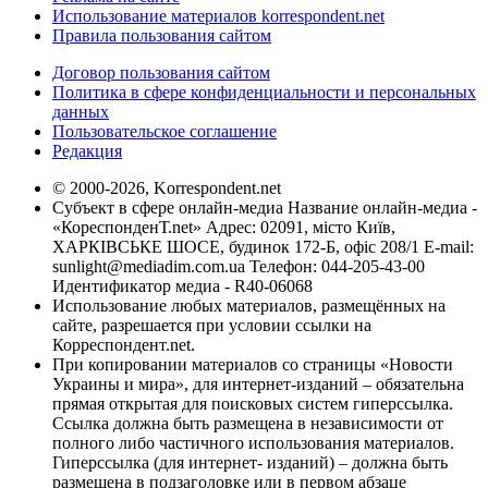
Использование материалов korrespondent.net
Правила пользования сайтом
Договор пользования сайтом
Политика в сфере конфиденциальности и персональных
данных
Пользовательское соглашение
Редакция
© 2000-2026, Korrespondent.net
Субъект в сфере онлайн-медиа Название онлайн-медиа -
«КореспонденТ.net» Адрес: 02091, місто Київ,
ХАРКІВСЬКЕ ШОСЕ, будинок 172-Б, офіс 208/1 E-mail:
sunlight@mediadim.com.ua
Телефон: 044-205-43-00
Идентификатор медиа - R40-06068
Использование любых материалов, размещённых на
сайте, разрешается при условии ссылки на
Корреспондент.net.
При копировании материалов со страницы «Новости
Украины и мира», для интернет-изданий – обязательна
прямая открытая для поисковых систем гиперссылка.
Ссылка должна быть размещена в независимости от
полного либо частичного использования материалов.
Гиперссылка (для интернет- изданий) – должна быть
размещена в подзаголовке или в первом абзаце