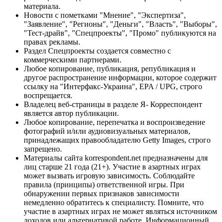
материала.
Новости с пометками "Мнение", "Экспертиза",
"Заявление", "Регионы", "Деньги", "Власть", "Выборы",
"Тест-драйв", "Спецпроекты", "Промо" публикуются на
правах рекламы.
Раздел Спецпроекты создается совместно с
коммерческими партнерами.
Любое копирование, публикация, републикация и
другое распространение информации, которое содержит
ссылку на "Интерфакс-Украина", EPA / UPG, строго
воспрещается.
Владелец веб-страницы в разделе Я- Корреспондент
является автор публикации.
Любое копирование, перепечатка и воспроизведение
фотографий и/или аудиовизуальных материалов,
принадлежащих правообладателю Getty Images, строго
запрещено.
Материалы сайта korrespondent.net предназначены для
лиц старше 21 года (21+). Участие в азартных играх
может вызвать игровую зависимость. Соблюдайте
правила (принципы) ответственной игры. При
обнаружении первых признаков зависимости
немедленно обратитесь к специалисту. Помните, что
участие в азартных играх не может являться источником
доходов или альтернативой работе. Информационный