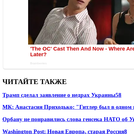
ЧИТАЙТЕ ТАКЖЕ
Трамп сделал заявление о недрах Украины
58
МК: Анастасия Приходько: "Гитлер был в одном
Орбану не понравились слова генсека НАТО об У
Washington Post: Новая Европа, старая Россия
8