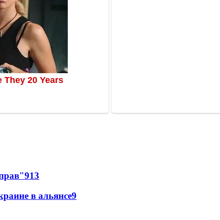
 прав"
9
13
краине в альянсе
9