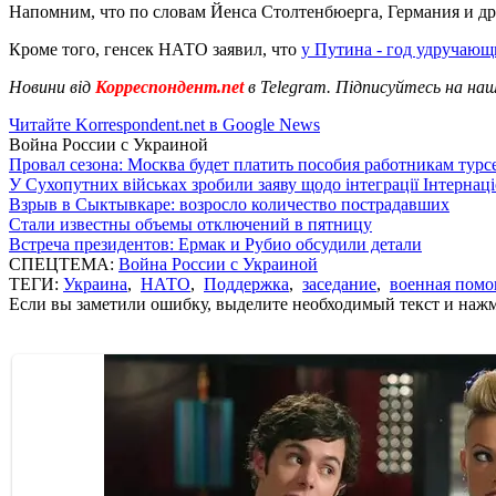
Напомним, что по словам Йенса Столтенбюерга, Германия и 
Кроме того, генсек НАТО заявил, что
у Путина - год удручающ
Новини від
Корреспондент.net
в Telegram. Підписуйтесь на на
Читайте Korrespondent.net в Google News
Война России с Украиной
Провал сезона: Москва будет платить пособия работникам тур
У Сухопутних військах зробили заяву щодо інтеграції Інтернац
Взрыв в Сыктывкаре: возросло количество пострадавших
Стали известны объемы отключений в пятницу
Встреча президентов: Ермак и Рубио обсудили детали
СПЕЦТЕМА:
Война России с Украиной
ТЕГИ:
Украина
,
НАТО
,
Поддержка
,
заседание
,
военная пом
Если вы заметили ошибку, выделите необходимый текст и нажми