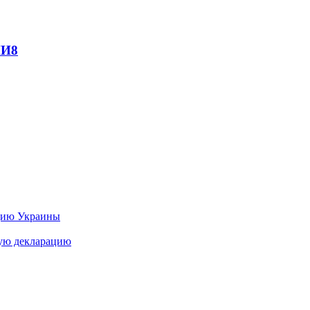
МИ
8
цию Украины
ную декларацию