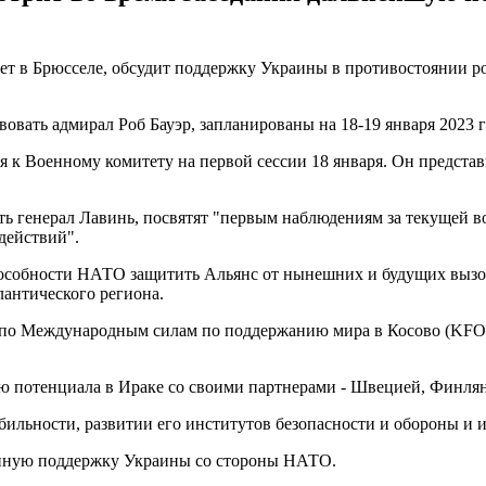
ет в Брюсселе, обсудит поддержку Украины в противостоянии р
вовать адмирал Роб Бауэр, запланированы на 18-19 января 2023 г
к Военному комитету на первой сессии 18 января. Он представ
вать генерал Лавинь, посвятят "первым наблюдениям за текуще
действий".
способности НАТО защитить Альянс от нынешних и будущих выз
антического региона.
ми по Международным силам по поддержанию мира в Косово (KF
 потенциала в Ираке со своими партнерами - Швецией, Финлян
бильности, развитии его институтов безопасности и обороны и 
оянную поддержку Украины со стороны НАТО.