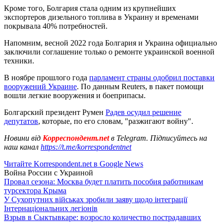
Кроме того, Болгария стала одним из крупнейших
экспортеров дизельного топлива в Украину и временами
покрывала 40% потребностей.
Напомним, весной 2022 года Болгария и Украина официально
заключили соглашение только о ремонте украинской военной
техники.
В ноябре прошлого года
парламент страны одобрил поставки
вооружений Украине
. По данным Reuters, в пакет помощи
вошли легкие вооружения и боеприпасы.
Болгарский президент Румен
Радев осудил решение
депутатов
, которые, по его словам, "разжигают войну".
Новини від
Корреспондент.net
в Telegram. Підписуйтесь на
наш канал
https://t.me/korrespondentnet
Читайте Korrespondent.net в Google News
Война России с Украиной
Провал сезона: Москва будет платить пособия работникам
турсектора Крыма
У Сухопутних військах зробили заяву щодо інтеграції
Інтернаціональних легіонів
Взрыв в Сыктывкаре: возросло количество пострадавших