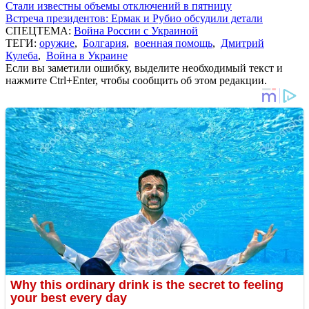
Стали известны объемы отключений в пятницу
Встреча президентов: Ермак и Рубио обсудили детали
СПЕЦТЕМА:
Война России с Украиной
ТЕГИ:
оружие
,
Болгария
,
военная помощь
,
Дмитрий
Кулеба
,
Война в Украине
Если вы заметили ошибку, выделите необходимый текст и
нажмите Ctrl+Enter, чтобы сообщить об этом редакции.