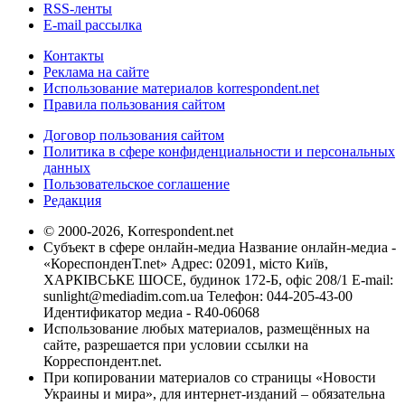
RSS-ленты
E-mail рассылка
Контакты
Реклама на сайте
Использование материалов korrespondent.net
Правила пользования сайтом
Договор пользования сайтом
Политика в сфере конфиденциальности и персональных
данных
Пользовательское соглашение
Редакция
© 2000-2026, Korrespondent.net
Субъект в сфере онлайн-медиа Название онлайн-медиа -
«КореспонденТ.net» Адрес: 02091, місто Київ,
ХАРКІВСЬКЕ ШОСЕ, будинок 172-Б, офіс 208/1 E-mail:
sunlight@mediadim.com.ua
Телефон: 044-205-43-00
Идентификатор медиа - R40-06068
Использование любых материалов, размещённых на
сайте, разрешается при условии ссылки на
Корреспондент.net.
При копировании материалов со страницы «Новости
Украины и мира», для интернет-изданий – обязательна