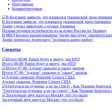
Популярные
Комментируемые
В Болгарии заявили, что взорвался украинский дрон-приманка
Трамп сделал заявление о недрах Украины
Польша подняла истребители из-за атаки России на Украину
В МИД Боснии раскритиковали "более быструю" евроинтегра
Трамп попросил Зеленского "положить конец войне"
Сюжеты
Итоги 08.08: Patriot будет и минус два НПЗ
Итоги 07.08: "Адские" санкции и "парад" дронов
Адские санкции. Решение Сената США
"Охотиться на лучника, а не на стрелу". Как Украине бороться 
Загадочный звук напугал Москву: что это было