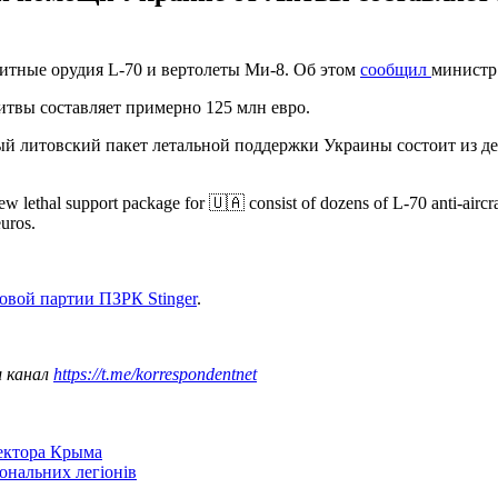
итные орудия L-70 и вертолеты Ми-8. Об этом
сообщил
министр
итвы составляет примерно 125 млн евро.
й литовский пакет летальной поддержки Украины состоит из дес
 lethal support package for 🇺🇦 consist of dozens of L-70 anti-aircra
uros.
овой партии ПЗРК Stinger
.
ш канал
https://t.me/korrespondentnet
сектора Крыма
іональних легіонів