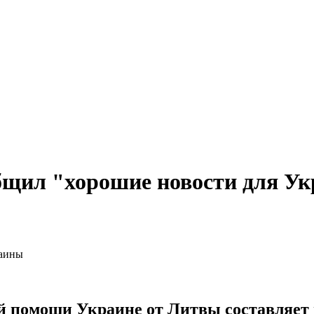
щил "хорошие новости для У
й помощи Украине от Литвы составляет 