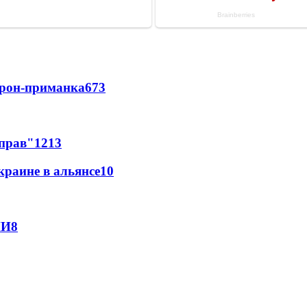
дрон-приманка
673
 прав"
12
13
краине в альянсе
10
МИ
8