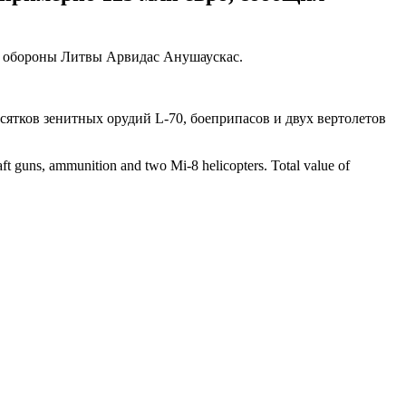
 обороны Литвы Арвидас Анушаускас.
ятков зенитных орудий L-70, боеприпасов и двух вертолетов
ft guns, ammunition and two Mi-8 helicopters. Total value of