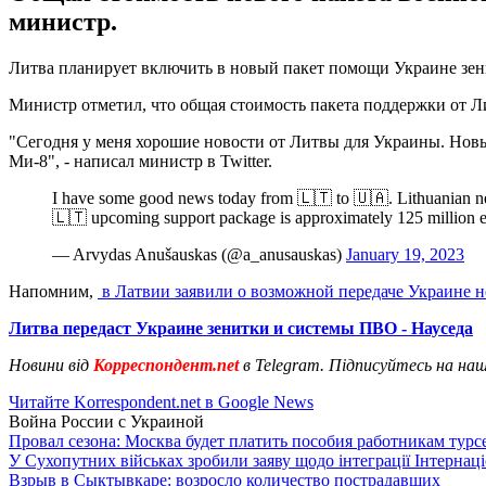
министр.
Литва планирует включить в новый пакет помощи Украине зен
Министр отметил, что общая стоимость пакета поддержки от Л
"Сегодня у меня хорошие новости от Литвы для Украины. Новы
Ми-8", - написал министр в Twitter.
I have some good news today from 🇱🇹 to 🇺🇦. Lithuanian new
🇱🇹 upcoming support package is approximately 125 million e
— Arvydas Anušauskas (@a_anusauskas)
January 19, 2023
Напомним,
в Латвии заявили о возможной передаче Украине н
Литва передаст Украине зенитки и системы ПВО - Науседа
Новини від
Корреспондент.net
в Telegram. Підписуйтесь на на
Читайте Korrespondent.net в Google News
Война России с Украиной
Провал сезона: Москва будет платить пособия работникам тур
У Сухопутних військах зробили заяву щодо інтеграції Інтернац
Взрыв в Сыктывкаре: возросло количество пострадавших