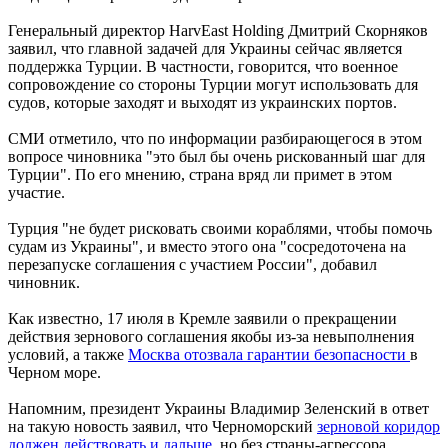
Генеральный директор HarvEast Holding Дмитрий Скорняков
заявил, что главной задачей для Украины сейчас является
поддержка Турции. В частности, говорится, что военное
сопровождение со стороны Турции могут использовать для
судов, которые заходят и выходят из украинских портов.
СМИ отметило, что по информации разбирающегося в этом
вопросе чиновника "это был бы очень рискованный шаг для
Турции". По его мнению, страна вряд ли примет в этом
участие.
Турция "не будет рисковать своими кораблями, чтобы помочь
судам из Украины", и вместо этого она "сосредоточена на
перезапуске соглашения с участием России", добавил
чиновник.
Как известно, 17 июля в Кремле заявили о прекращении
действия зернового соглашения якобы из-за невыполнения
условий, а также
Москва отозвала гарантии безопасности
в
Черном море.
Напомним, президент Украины Владимир Зеленский в ответ
на такую новость заявил, что Черноморский
зерновой коридор
должен действовать и дальше,
но без страны-агрессора