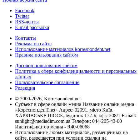
Facebook
Twitter
RSS-ленты
E-mail рассылка
Контакты
Реклама на сайте
Использование материалов korrespondent.net
Правила пользования сайтом
Договор пользования сайтом
Политика в сфере конфиденциальности и персональных
данных
Пользовательское соглашение
Редакция
© 2000-2026, Korrespondent.net
Субъект в сфере онлайн-медиа Название онлайн-медиа -
«КореспонденТ.net» Адрес: 02091, місто Київ,
ХАРКІВСЬКЕ ШОСЕ, будинок 172-Б, офіс 208/1 E-mail:
sunlight@mediadim.com.ua
Телефон: 044-205-43-00
Идентификатор медиа - R40-06068
Использование любых материалов, размещённых на
сайте, разрешается при условии ссылки на