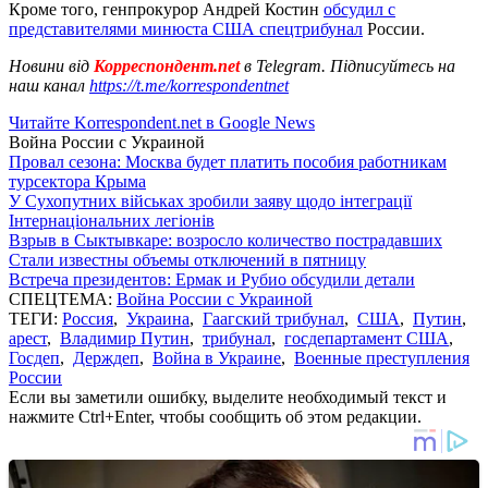
Кроме того, генпрокурор Андрей Костин
обсудил с
представителями минюста США спецтрибунал
России.
Новини від
Корреспондент.net
в Telegram. Підписуйтесь на
наш канал
https://t.me/korrespondentnet
Читайте Korrespondent.net в Google News
Война России с Украиной
Провал сезона: Москва будет платить пособия работникам
турсектора Крыма
У Сухопутних військах зробили заяву щодо інтеграції
Інтернаціональних легіонів
Взрыв в Сыктывкаре: возросло количество пострадавших
Стали известны объемы отключений в пятницу
Встреча президентов: Ермак и Рубио обсудили детали
СПЕЦТЕМА:
Война России с Украиной
ТЕГИ:
Россия
,
Украина
,
Гаагский трибунал
,
США
,
Путин
,
арест
,
Владимир Путин
,
трибунал
,
госдепартамент США
,
Госдеп
,
Держдеп
,
Война в Украине
,
Военные преступления
России
Если вы заметили ошибку, выделите необходимый текст и
нажмите Ctrl+Enter, чтобы сообщить об этом редакции.