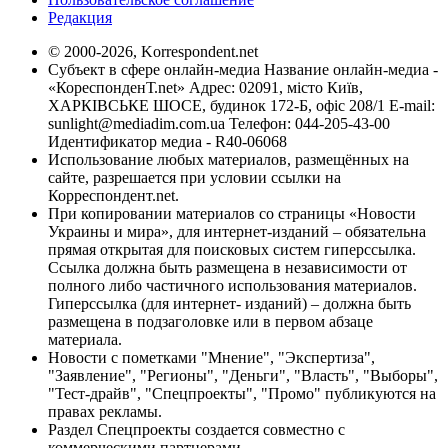
Редакция
© 2000-2026, Korrespondent.net
Субъект в сфере онлайн-медиа Название онлайн-медиа -
«КореспонденТ.net» Адрес: 02091, місто Київ,
ХАРКІВСЬКЕ ШОСЕ, будинок 172-Б, офіс 208/1 E-mail:
sunlight@mediadim.com.ua
Телефон: 044-205-43-00
Идентификатор медиа - R40-06068
Использование любых материалов, размещённых на
сайте, разрешается при условии ссылки на
Корреспондент.net.
При копировании материалов со страницы «Новости
Украины и мира», для интернет-изданий – обязательна
прямая открытая для поисковых систем гиперссылка.
Ссылка должна быть размещена в независимости от
полного либо частичного использования материалов.
Гиперссылка (для интернет- изданий) – должна быть
размещена в подзаголовке или в первом абзаце
материала.
Новости с пометками "Мнение", "Экспертиза",
"Заявление", "Регионы", "Деньги", "Власть", "Выборы",
"Тест-драйв", "Спецпроекты", "Промо" публикуются на
правах рекламы.
Раздел Спецпроекты создается совместно с
коммерческими партнерами.