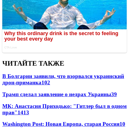
ЧИТАЙТЕ ТАКЖЕ
В Болгарии заявили, что взорвался украинский
дрон-приманка
102
Трамп сделал заявление о недрах Украины
39
МК: Анастасия Приходько: "Гитлер был в одном
прав"
14
13
Washington Post: Новая Европа, старая Россия
10