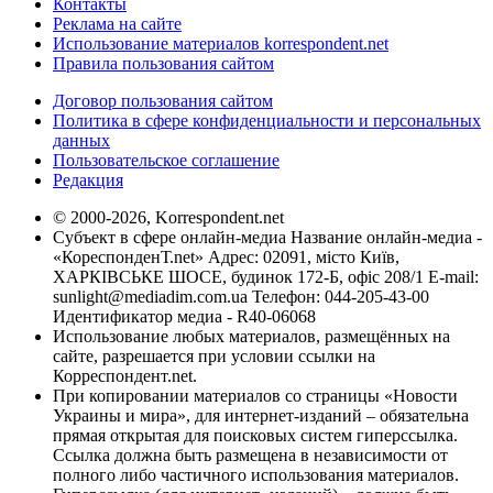
Контакты
Реклама на сайте
Использование материалов korrespondent.net
Правила пользования сайтом
Договор пользования сайтом
Политика в сфере конфиденциальности и персональных
данных
Пользовательское соглашение
Редакция
© 2000-2026, Korrespondent.net
Субъект в сфере онлайн-медиа Название онлайн-медиа -
«КореспонденТ.net» Адрес: 02091, місто Київ,
ХАРКІВСЬКЕ ШОСЕ, будинок 172-Б, офіс 208/1 E-mail:
sunlight@mediadim.com.ua
Телефон: 044-205-43-00
Идентификатор медиа - R40-06068
Использование любых материалов, размещённых на
сайте, разрешается при условии ссылки на
Корреспондент.net.
При копировании материалов со страницы «Новости
Украины и мира», для интернет-изданий – обязательна
прямая открытая для поисковых систем гиперссылка.
Ссылка должна быть размещена в независимости от
полного либо частичного использования материалов.