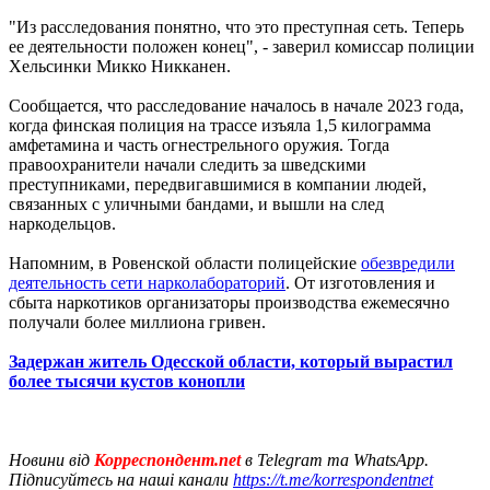
"Из расследования понятно, что это преступная сеть. Теперь
ее деятельности положен конец", - заверил комиссар полиции
Хельсинки Микко Никканен.
Сообщается, что расследование началось в начале 2023 года,
когда финская полиция на трассе изъяла 1,5 килограмма
амфетамина и часть огнестрельного оружия. Тогда
правоохранители начали следить за шведскими
преступниками, передвигавшимися в компании людей,
связанных с уличными бандами, и вышли на след
наркодельцов.
Напомним, в Ровенской области полицейские
обезвредили
деятельность сети нарколабораторий
. От изготовления и
сбыта наркотиков организаторы производства ежемесячно
получали более миллиона гривен.
Задержан житель Одесской области, который вырастил
более тысячи кустов конопли
Новини від
Корреспондент.net
в Telegram та WhatsApp.
Підписуйтесь на наші канали
https://t.me/korrespondentnet