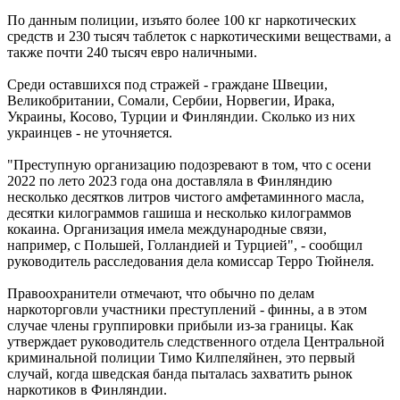
По данным полиции, изъято более 100 кг наркотических
средств и 230 тысяч таблеток с наркотическими веществами, а
также почти 240 тысяч евро наличными.
Среди оставшихся под стражей - граждане Швеции,
Великобритании, Сомали, Сербии, Норвегии, Ирака,
Украины, Косово, Турции и Финляндии. Сколько из них
украинцев - не уточняется.
"Преступную организацию подозревают в том, что с осени
2022 по лето 2023 года она доставляла в Финляндию
несколько десятков литров чистого амфетаминного масла,
десятки килограммов гашиша и несколько килограммов
кокаина. Организация имела международные связи,
например, с Польшей, Голландией и Турцией", - сообщил
руководитель расследования дела комиссар Терро Тюйнеля.
Правоохранители отмечают, что обычно по делам
наркоторговли участники преступлений - финны, а в этом
случае члены группировки прибыли из-за границы. Как
утверждает руководитель следственного отдела Центральной
криминальной полиции Тимо Килпеляйнен, это первый
случай, когда шведская банда пыталась захватить рынок
наркотиков в Финляндии.