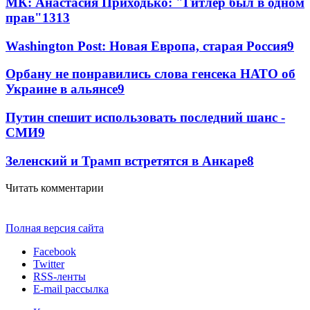
МК: Анастасия Приходько: "Гитлер был в одном
прав"
13
13
Washington Post: Новая Европа, старая Россия
9
Орбану не понравились слова генсека НАТО об
Украине в альянсе
9
Путин спешит использовать последний шанс -
СМИ
9
Зеленский и Трамп встретятся в Анкаре
8
Читать комментарии
Полная версия сайта
Facebook
Twitter
RSS-ленты
E-mail рассылка