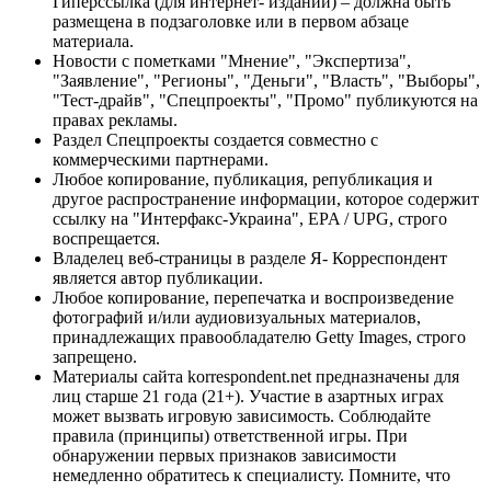
Гиперссылка (для интернет- изданий) – должна быть
размещена в подзаголовке или в первом абзаце
материала.
Новости с пометками "Мнение", "Экспертиза",
"Заявление", "Регионы", "Деньги", "Власть", "Выборы",
"Тест-драйв", "Спецпроекты", "Промо" публикуются на
правах рекламы.
Раздел Спецпроекты создается совместно с
коммерческими партнерами.
Любое копирование, публикация, републикация и
другое распространение информации, которое содержит
ссылку на "Интерфакс-Украина", EPA / UPG, строго
воспрещается.
Владелец веб-страницы в разделе Я- Корреспондент
является автор публикации.
Любое копирование, перепечатка и воспроизведение
фотографий и/или аудиовизуальных материалов,
принадлежащих правообладателю Getty Images, строго
запрещено.
Материалы сайта korrespondent.net предназначены для
лиц старше 21 года (21+). Участие в азартных играх
может вызвать игровую зависимость. Соблюдайте
правила (принципы) ответственной игры. При
обнаружении первых признаков зависимости
немедленно обратитесь к специалисту. Помните, что