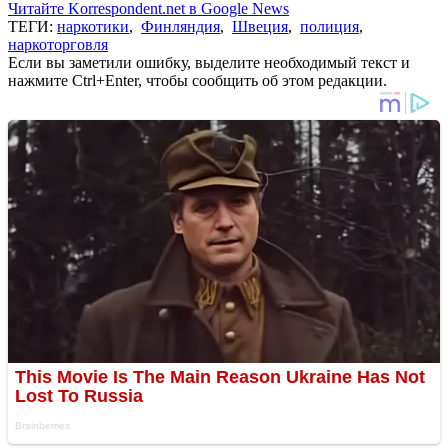
Читайте Korrespondent.net в Google News
ТЕГИ:
наркотики
,
Финляндия
,
Швеция
,
полиция
,
наркоторговля
Если вы заметили ошибку, выделите необходимый текст и
нажмите Ctrl+Enter, чтобы сообщить об этом редакции.