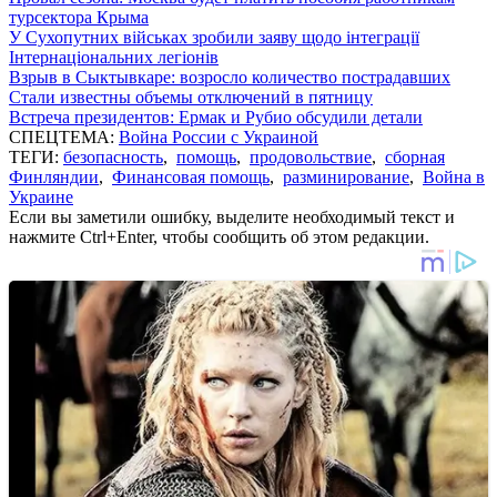
турсектора Крыма
У Сухопутних військах зробили заяву щодо інтеграції
Інтернаціональних легіонів
Взрыв в Сыктывкаре: возросло количество пострадавших
Стали известны объемы отключений в пятницу
Встреча президентов: Ермак и Рубио обсудили детали
СПЕЦТЕМА:
Война России с Украиной
ТЕГИ:
безопасность
,
помощь
,
продовольствие
,
сборная
Финляндии
,
Финансовая помощь
,
разминирование
,
Война в
Украине
Если вы заметили ошибку, выделите необходимый текст и
нажмите Ctrl+Enter, чтобы сообщить об этом редакции.