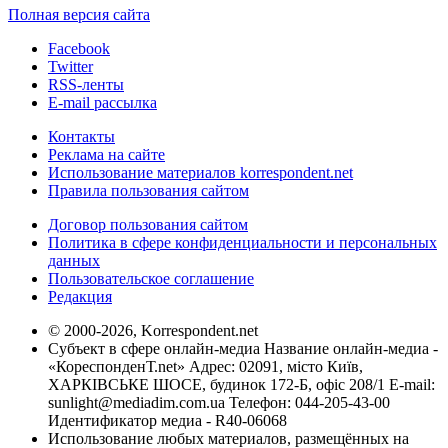
Полная версия сайта
Facebook
Twitter
RSS-ленты
E-mail рассылка
Контакты
Реклама на сайте
Использование материалов korrespondent.net
Правила пользования сайтом
Договор пользования сайтом
Политика в сфере конфиденциальности и персональных
данных
Пользовательское соглашение
Редакция
© 2000-2026, Korrespondent.net
Субъект в сфере онлайн-медиа Название онлайн-медиа -
«КореспонденТ.net» Адрес: 02091, місто Київ,
ХАРКІВСЬКЕ ШОСЕ, будинок 172-Б, офіс 208/1 E-mail:
sunlight@mediadim.com.ua
Телефон: 044-205-43-00
Идентификатор медиа - R40-06068
Использование любых материалов, размещённых на