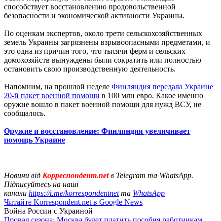
способствует восстановлению продовольственной
безопасности и экономической активности Украины.
По оценкам экспертов, около трети сельскохозяйственных
земель Украины загрязнены взрывоопасными предметами, и
это одна из причин того, что тысячи ферм и сельских
домохозяйств вынуждены были сократить или полностью
остановить свою производственную деятельность.
Напомним, на прошлой неделе
Финляндия передала Украине
20-й пакет военной помощи
в 100 млн евро. Какое именно
оружие вошло в пакет военной помощи для нужд ВСУ, не
сообщалось.
Оружие и восстановление: Финляндия увеличивает
помощь Украине
Новини від
Корреспондент.net
в Telegram та WhatsApp.
Підписуйтесь на наші
канали
https://t.me/korrespondentnet
та
WhatsApp
Читайте Korrespondent.net в Google News
Война России с Украиной
Провал сезона: Москва будет платить пособия работникам