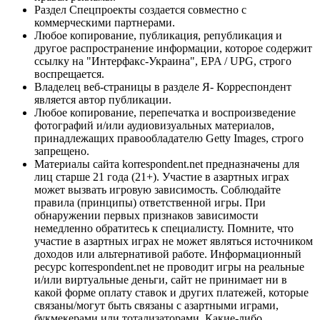
Раздел Спецпроекты создается совместно с
коммерческими партнерами.
Любое копирование, публикация, републикация и
другое распространение информации, которое содержит
ссылку на "Интерфакс-Украина", EPA / UPG, строго
воспрещается.
Владелец веб-страницы в разделе Я- Корреспондент
является автор публикации.
Любое копирование, перепечатка и воспроизведение
фотографий и/или аудиовизуальных материалов,
принадлежащих правообладателю Getty Images, строго
запрещено.
Материалы сайта korrespondent.net предназначены для
лиц старше 21 года (21+). Участие в азартных играх
может вызвать игровую зависимость. Соблюдайте
правила (принципы) ответственной игры. При
обнаружении первых признаков зависимости
немедленно обратитесь к специалисту. Помните, что
участие в азартных играх не может являться источником
доходов или альтернативой работе. Информационный
ресурс korrespondent.net не проводит игры на реальные
и/или виртуальные деньги, сайт не принимает ни в
какой форме оплату ставок и других платежей, которые
связаны/могут быть связаны с азартными играми,
букмекерами или тотализаторами. Какие-либо