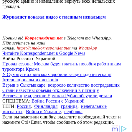
русскую армию и немедленно вернуть всех непальских
граждан.
Журналист показал видео с пленным непальцем
Новини від
Корреспондент.net
в Telegram та WhatsApp.
Підписуйтесь на наші
канали
https://t.me/korrespondentnet
та
WhatsApp
Читайте Korrespondent.net в Google News
Война России с Украиной
Провал сезона: Москва будет платить пособия работникам
турсектора Крыма
У Сухопутних військах зробили заяву щодо інтеграції
Інтернаціональних легіонів
Взрыв в Сыктывкаре: возросло количество пострадавших
Стали известны объемы отключений в пятницу
Встреча президентов: Ермак и Рубио обсудили детали
СПЕЦТЕМА:
Война России с Украиной
ТЕГИ:
Россия
,
Финляндия
,
граница
,
нелегальные
мигранты
,
Война в Украине
,
вербовка
Если вы заметили ошибку, выделите необходимый текст и
нажмите Ctrl+Enter, чтобы сообщить об этом редакции.