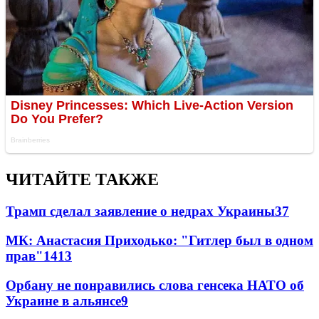
ЧИТАЙТЕ ТАКЖЕ
Трамп сделал заявление о недрах Украины
37
МК: Анастасия Приходько: "Гитлер был в одном
прав"
14
13
Орбану не понравились слова генсека НАТО об
Украине в альянсе
9