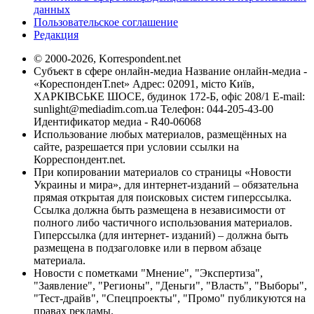
данных
Пользовательское соглашение
Редакция
© 2000-2026, Korrespondent.net
Субъект в сфере онлайн-медиа Название онлайн-медиа -
«КореспонденТ.net» Адрес: 02091, місто Київ,
ХАРКІВСЬКЕ ШОСЕ, будинок 172-Б, офіс 208/1 E-mail:
sunlight@mediadim.com.ua
Телефон: 044-205-43-00
Идентификатор медиа - R40-06068
Использование любых материалов, размещённых на
сайте, разрешается при условии ссылки на
Корреспондент.net.
При копировании материалов со страницы «Новости
Украины и мира», для интернет-изданий – обязательна
прямая открытая для поисковых систем гиперссылка.
Ссылка должна быть размещена в независимости от
полного либо частичного использования материалов.
Гиперссылка (для интернет- изданий) – должна быть
размещена в подзаголовке или в первом абзаце
материала.
Новости с пометками "Мнение", "Экспертиза",
"Заявление", "Регионы", "Деньги", "Власть", "Выборы",
"Тест-драйв", "Спецпроекты", "Промо" публикуются на
правах рекламы.