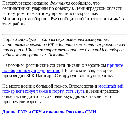
Петербургское издание
Фонтанка
сообщило, что
беспилотники ударили по объекту в Ленинградской области
рано утром по местному времени в воскресенье.
Министерство обороны РФ сообщило об "отсутствии атак" в
этом районе.
Порт Усть-Луга – один из двух основных экспортных
источников энергии из РФ в Балтийском море. Он расположен
примерно в 130 километрах юго-западнее Санкт-Петербурга
недалеко от границы с Эстонией.
Напомним, российские соцсети писали о вероятном
прилете
по оборонному предприятию
Щегловский вал, которое
производит ЗРК Панцирь-С и другую военную технику.
На месте возник большой пожар. Впоследствии
масштабный
пожар вспыхнул также в порту Усть-Луга
в Ленинградской
области, где до этого слышали звук дронов, после чего
прогремели взрывы.
Дроны ГУР и СБУ атаковали Россию - СМИ