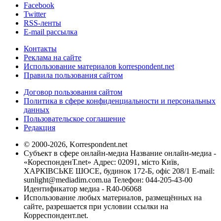
Facebook
Twitter
RSS-ленты
E-mail рассылка
Контакты
Реклама на сайте
Использование материалов korrespondent.net
Правила пользования сайтом
Договор пользования сайтом
Политика в сфере конфиденциальности и персональных
данных
Пользовательское соглашение
Редакция
© 2000-2026, Korrespondent.net
Субъект в сфере онлайн-медиа Название онлайн-медиа -
«КореспонденТ.net» Адрес: 02091, місто Київ,
ХАРКІВСЬКЕ ШОСЕ, будинок 172-Б, офіс 208/1 E-mail:
sunlight@mediadim.com.ua
Телефон: 044-205-43-00
Идентификатор медиа - R40-06068
Использование любых материалов, размещённых на
сайте, разрешается при условии ссылки на
Корреспондент.net.