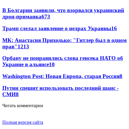
В Болгарии заявили, что взорвался украинский
дрон-приманка
673
Трамп сделал заявление о недрах Украины
16
МК: Анастасия Приходько: "Гитлер был в одном
прав"
12
13
Орбану не понравились слова генсека НАТО об
Украине в альянсе
10
Washington Post: Новая Европа, старая Россия
8
Путин спешит использовать последний шанс -
СМИ
8
Читать комментарии
Полная версия сайта