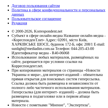
Договор пользования сайтом
Политика в сфере конфиденциальности и персональных
данных
Пользовательское соглашение
Редакция
© 2000-2026, Korrespondent.net
Субъект в сфере онлайн-медиа Название онлайн-медиа -
«КореспонденТ.net» Адрес: 02091, місто Київ,
ХАРКІВСЬКЕ ШОСЕ, будинок 172-Б, офіс 208/1 E-mail:
sunlight@mediadim.com.ua
Телефон: 044-205-43-00
Идентификатор медиа - R40-06068
Использование любых материалов, размещённых на
сайте, разрешается при условии ссылки на
Корреспондент.net.
При копировании материалов со страницы «Новости
Украины и мира», для интернет-изданий – обязательна
прямая открытая для поисковых систем гиперссылка.
Ссылка должна быть размещена в независимости от
полного либо частичного использования материалов.
Гиперссылка (для интернет- изданий) – должна быть
размещена в подзаголовке или в первом абзаце
материала.
Новости с пометками "Мнение", "Экспертиза",