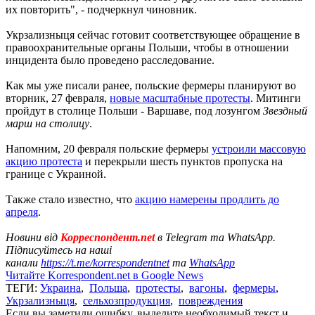
их повторить", - подчеркнул чиновник.
Укрзализныця сейчас готовит соответствующее обращение в
правоохранительные органы Польши, чтобы в отношении
инцидента было проведено расследование.
Как мы уже писали ранее, польские фермеры планируют во
вторник, 27 февраля,
новые масштабные протесты
. Митинги
пройдут в столице Польши - Варшаве, под лозунгом
Звездный
марш на столицу
.
Напомним, 20 февраля польские фермеры
устроили массовую
акцию протеста
и перекрыли шесть пунктов пропуска на
границе с Украиной.
Также стало известно, что
акцию намерены продлить до
апреля
.
Новини від
Корреспондент.net
в Telegram та WhatsApp.
Підписуйтесь на наші
канали
https://t.me/korrespondentnet
та
WhatsApp
Читайте Korrespondent.net в Google News
ТЕГИ:
Украина
,
Польша
,
протесты
,
вагоны
,
фермеры
,
Укрзализныця
,
сельхозпродукция
,
повреждения
Если вы заметили ошибку, выделите необходимый текст и