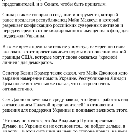
представителей, и в Сенате, чтобы быть принятым.
Спикер также говорил о создании инструмента, который
ранее предлагал республиканец Майк Маккоул и который
разрешает конфискацию российских суверенных активов и
передачу средств от ликвидированного имущества в фонд для
поддержки Украины.
В то же время представитель не упомянул, намерен ли снова
включать в этот проект какие-то нормы в отношении южной
границы США, которые могут снова оказаться "красной
линией" для демократов.
Сенатор Кевин Крамер также сказал, что Майк Джонсон ясно
выразил намерение помочь Украине. Республиканец Линдси
Грэм после встречи также сказал, что настроен очень
оптимистично.
Сам Джонсон вечером в среду заявил, что будет "работать над
согласованием Палатой представителей" в отношении
решения для поддержки Украины и понимает важность этого.
"Никому не хочется, чтобы Владимир Путин превозмог.
Думаю, на Украине он не остановится... он пойдет дальше, в
Европу... В этой ситуации на чьей-то стороне правда, на чьей-