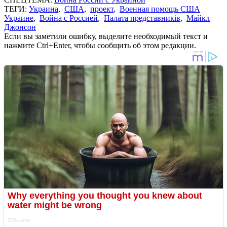
ТЕГИ:
Украина
,
США
,
проект
,
Военная помощь США
Украине
,
Война с Россией
,
Палата представників
,
Майкл
Джонсон
Если вы заметили ошибку, выделите необходимый текст и
нажмите Ctrl+Enter, чтобы сообщить об этом редакции.