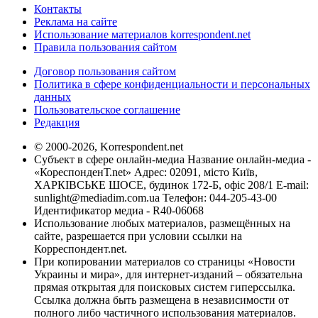
Контакты
Реклама на сайте
Использование материалов korrespondent.net
Правила пользования сайтом
Договор пользования сайтом
Политика в сфере конфиденциальности и персональных
данных
Пользовательское соглашение
Редакция
© 2000-2026, Korrespondent.net
Субъект в сфере онлайн-медиа Название онлайн-медиа -
«КореспонденТ.net» Адрес: 02091, місто Київ,
ХАРКІВСЬКЕ ШОСЕ, будинок 172-Б, офіс 208/1 E-mail:
sunlight@mediadim.com.ua
Телефон: 044-205-43-00
Идентификатор медиа - R40-06068
Использование любых материалов, размещённых на
сайте, разрешается при условии ссылки на
Корреспондент.net.
При копировании материалов со страницы «Новости
Украины и мира», для интернет-изданий – обязательна
прямая открытая для поисковых систем гиперссылка.
Ссылка должна быть размещена в независимости от
полного либо частичного использования материалов.