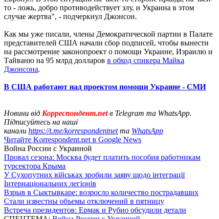
то - ложь, добро противодействует злу, и Украина в этом
случае жертва", - подчеркнул Джонсон.
Как мы уже писали, члены Демократической партии в Палате
представителей США начали сбор подписей, чтобы вынести
на рассмотрение законопроект о помощи Украине, Израилю и
Тайваню на 95 млрд долларов
в обход спикера Майка
Джонсона
.
В США работают над проектом помощи Украине - СМИ
Новини від
Корреспондент.net
в Telegram та WhatsApp.
Підписуйтесь на наші
канали
https://t.me/korrespondentnet
та
WhatsApp
Читайте Korrespondent.net в Google News
Война России с Украиной
Провал сезона: Москва будет платить пособия работникам
турсектора Крыма
У Сухопутних військах зробили заяву щодо інтеграції
Інтернаціональних легіонів
Взрыв в Сыктывкаре: возросло количество пострадавших
Стали известны объемы отключений в пятницу
Встреча президентов: Ермак и Рубио обсудили детали
СПЕЦТЕМА:
Война России с Украиной