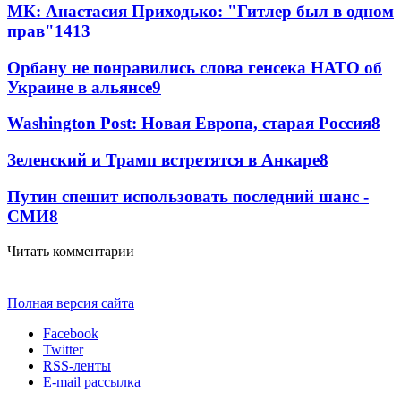
МК: Анастасия Приходько: "Гитлер был в одном
прав"
14
13
Орбану не понравились слова генсека НАТО об
Украине в альянсе
9
Washington Post: Новая Европа, старая Россия
8
Зеленский и Трамп встретятся в Анкаре
8
Путин спешит использовать последний шанс -
СМИ
8
Читать комментарии
Полная версия сайта
Facebook
Twitter
RSS-ленты
E-mail рассылка